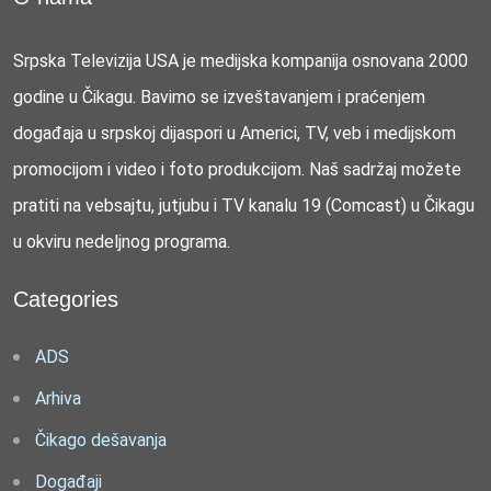
Srpska Televizija USA je medijska kompanija osnovana 2000
godine u Čikagu. Bavimo se izveštavanjem i praćenjem
događaja u srpskoj dijaspori u Americi, TV, veb i medijskom
promocijom i video i foto produkcijom. Naš sadržaj možete
pratiti na vebsajtu, jutjubu i TV kanalu 19 (Comcast) u Čikagu
u okviru nedeljnog programa.
Categories
ADS
Arhiva
Čikago dešavanja
Događaji