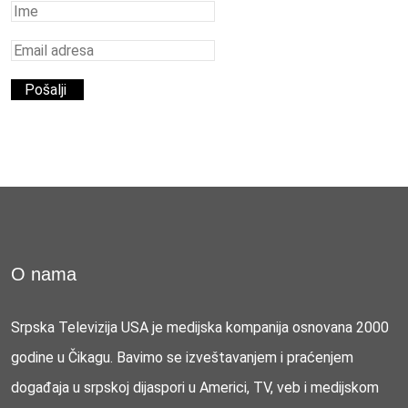
O nama
Srpska Televizija USA je medijska kompanija osnovana 2000
godine u Čikagu. Bavimo se izveštavanjem i praćenjem
događaja u srpskoj dijaspori u Americi, TV, veb i medijskom