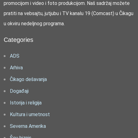
promocijom i video i foto produkcijom. Naš sadržaj možete
pratiti na vebsajtu, jutjubu i TV kanalu 19 (Comcast) u Čikagu
u okviru nedeljnog programa.
Categories
ADS
Arhiva
Čikago dešavanja
Događaji
Istorija i religija
Kultura i umetnost
Severna Amerika
Šou biznis