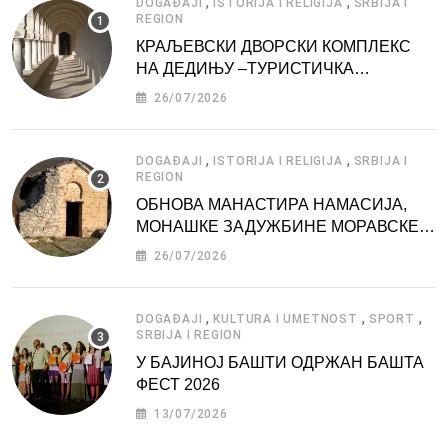
,
,
DOGAĐAJI
ISTORIJA I RELIGIJA
SRBIJA I
REGION
КРАЉЕВСКИ ДВОРСКИ КОМПЛЕКС
НА ДЕДИЊУ –ТУРИСТИЧКА
АТРАКЦИЈА
26/07/2026
,
,
DOGAĐAJI
ISTORIJA I RELIGIJA
SRBIJA I
REGION
ОБНОВА МАНАСТИРА НАМАСИЈА,
МОНАШКЕ ЗАДУЖБИНЕ МОРАВСКЕ
СРБИЈЕ
26/07/2026
,
,
,
DOGAĐAJI
KULTURA I UMETNOST
SPORT
SRBIJA I REGION
У БАЈИНОЈ БАШТИ ОДРЖАН БАШТА
ФЕСТ 2026
13/07/2026