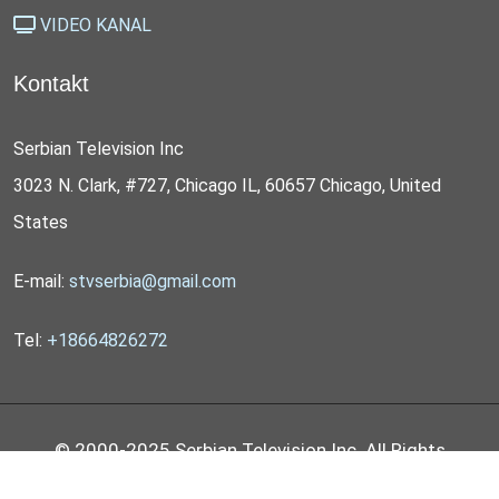
VIDEO KANAL
Kontakt
Serbian Television Inc
3023 N. Clark, #727, Chicago IL, 60657 Chicago, United
States
E-mail:
stvserbia@gmail.com
Tel:
+18664826272
© 2000-2025 Serbian Television Inc. All Rights
Reserved by
STV