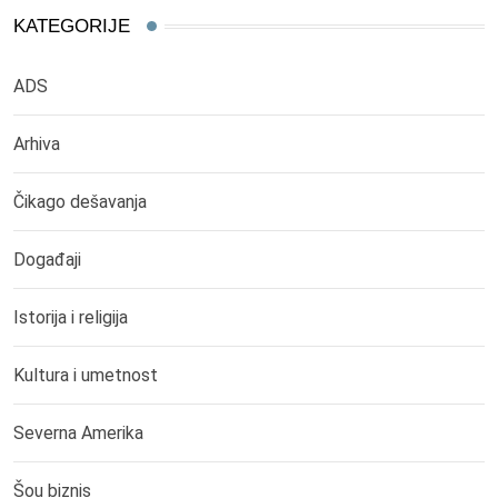
KATEGORIJE
ADS
Arhiva
Čikago dešavanja
Događaji
Istorija i religija
Kultura i umetnost
Severna Amerika
Šou biznis