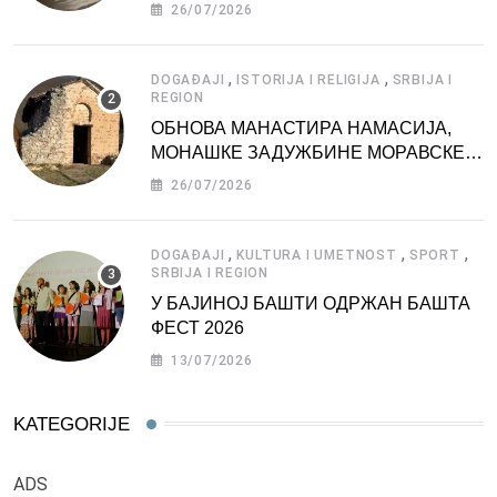
АТРАКЦИЈА
26/07/2026
,
,
DOGAĐAJI
ISTORIJA I RELIGIJA
SRBIJA I
REGION
ОБНОВА МАНАСТИРА НАМАСИЈА,
МОНАШКЕ ЗАДУЖБИНЕ МОРАВСКЕ
СРБИЈЕ
26/07/2026
,
,
,
DOGAĐAJI
KULTURA I UMETNOST
SPORT
SRBIJA I REGION
У БАЈИНОЈ БАШТИ ОДРЖАН БАШТА
ФЕСТ 2026
13/07/2026
KATEGORIJE
ADS