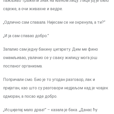
пажљиво тражећи знак на њеном лицу. Лице јој је било
свјеже, а очи живахне и ведре.
„Одлично сам спавала. Нијесам се ни окренула, а ти?”
„И ја сам спавао добро.”
Запалио сам једну бакину цигарету. Дим ме фино
омамљивао, увлачио се у сваку жилицу мога још
поспаног организма.
Попричали смо. Био је то угодан разговор, лак и
пријатан, као што су разговори недјељом кад је човјек
одморан, а посао иде добро.
„Исцијепај мало дрва!” – казала је бака. „Данас ћу