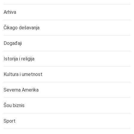
Arhiva
Čikago dešavanja
Događaji
Istorija i religija
Kultura i umetnost
Severna Amerika
Šou biznis
Sport