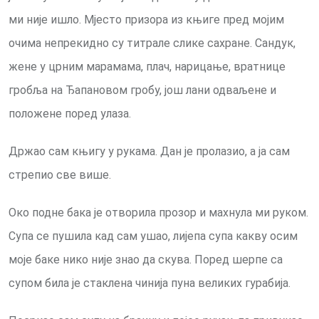
ми није ишло. Мјесто призора из књиге пред мојим
очима непрекидно су титрале слике сахране. Сандук,
жене у црним марамама, плач, нарицање, вратнице
гробља на Ђапановом гробу, још лани одваљене и
положене поред улаза.
Држао сам књигу у рукама. Дан је пролазио, a ја сам
стрепио све више.
Око подне бака је отворила прозор и махнула ми руком.
Супа се пушила кад сам ушао, лијепа супа какву oсим
моје баке нико није знао да скува. Поред шерпе са
супом била је стаклена чинија пуна великих гурабија.