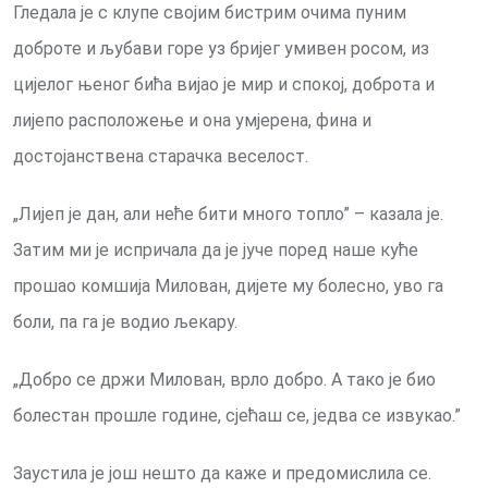
Гледала је с клупе својим бистрим очима пуним
доброте и љубави горе уз бријег умивен росом, из
цијелог њеног бића вијао је мир и спокој, доброта и
лијепо расположење и она умјерена, фина и
достојанствена старачка веселост.
„Лијеп је дан, али неће бити много топло” – казала је.
Затим ми је испричала да је јуче поред наше куће
прошао комшија Милован, дијете му болесно, уво га
боли, па га је водио љекару.
„Добро се држи Милован, врло добро. A тако је био
болестан прошле године, сјећаш се, једва се извукао.”
Заустила је још нешто да каже и предомислила се.