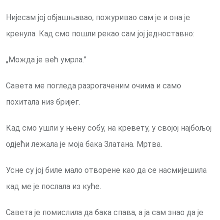
Нијесам јој објашњавао, пожуривао сам је и она је
кренула. Кад смо пошли рекао сам јој једноставно:
„Можда је већ умрла.”
Савета ме погледа разрогаченим очима и само
похитала низ бријег.
Кад смо ушли у њену собу, на кревету, у својој најбољој
одјећи лежала је моја бака Златана. Мртва.
Усне су јој биле мало отворене као да се насмијешила
кад ме је послала из куће.
Савета је помислила да бака спава, a ја сам знао да је