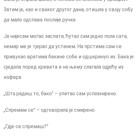
Затим је, као и сваког другог дана, отишла у своју собу
да мало одспава послије ручка.
Ја нијесам могао заспати, ћутао сам једно пола сата,
немир ме је тјерао да устанем. На прстима сам се
привукао вратима бакине собе и одшкринуо их. Бака је
сједела поред кревета и на њему слагала одјећу из
кофера.
„Шта радиш то, бако” – упитао сам усплахирено.
„Спремам се” – одговорила је смирено.
„Гдје се спремаш?”