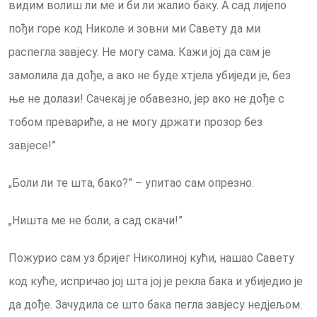
видим волиш ли ме и би ли жалио баку. А сад лијепо
пођи горе код Николе и зовни ми Савету да ми
распегла завјесу. Нe могу сама. Кажи јој да сам је
замолила да дође, а ако не буде хтјела убиједи је, без
ње не долази! Сачекај је обавезно, јер ако не дође с
тобом превариће, а не могу држати прозор без
завјесе!”
„Боли ли те шта, бако?” – упитао сам опрезно.
„Ништа ме не боли, а сад скачи!”
Пожурио сам уз бријег Николиној кући, нашао Савету
код куће, испричао јој шта јој је рекла бака и убиједио је
да дође. Зачудила се што бака пегла завјесу недјељом.