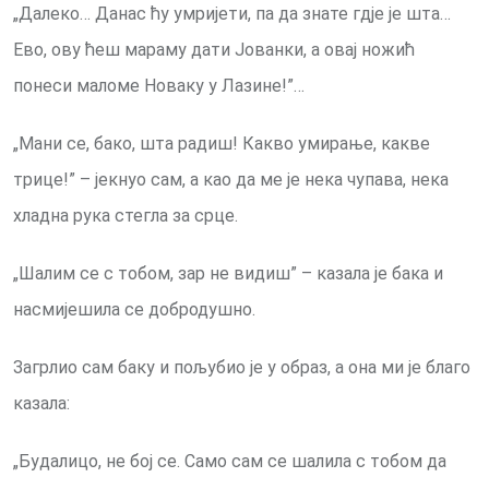
„Далеко… Данас ћу умријети, па да знате гдје је шта…
Ево, ову ћеш мараму дати Јованки, а овај ножић
понеси маломе Новаку у Лазине!”…
„Мани се, бако, шта радиш! Какво умирање, какве
трице!” – јекнуо сам, а као да ме је нека чупава, нека
хладна рука стегла за срце.
„Шалим се с тобом, зар не видиш” – казала је бака и
насмијешила се добродушно.
Загрлио сам баку и пољубио је у образ, a она ми је благо
казала:
„Будалицо, не бој се. Само сам се шалила с тобом да