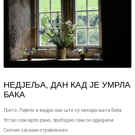
НЕДЈЕЉА, ДАН КАД ЈЕ УМРЛА
БАКА
Љето. Лијепо и ведро као што су некада љета била.
Устао сам врло рано, пробудио сам се одједном.
Скочио сасвим отријежњен.