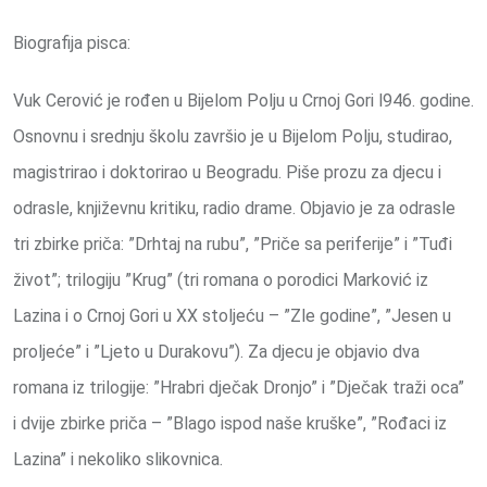
Biografija pisca:
Vuk Cerović je rođen u Bijelom Polju u Crnoj Gori l946. godine.
Osnovnu i srednju školu završio je u Bijelom Polju, studirao,
magistrirao i doktorirao u Beogradu. Piše prozu za djecu i
odrasle, književnu kritiku, radio drame. Objavio je za odrasle
tri zbirke priča: ”Drhtaj na rubu”, ”Priče sa periferije” i ”Tuđi
život”; trilogiju ”Krug” (tri romana o porodici Marković iz
Lazina i o Crnoj Gori u XX stoljeću – ”Zle godine”, ”Jesen u
proljeće” i ”Ljeto u Durakovu”). Za djecu je objavio dva
romana iz trilogije: ”Hrabri dječak Dronjo” i ”Dječak traži oca”
i dvije zbirke priča – ”Blago ispod naše kruške”, ”Rođaci iz
Lazina” i nekoliko slikovnica.