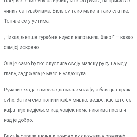
Посркао сам супу на брзину и појео ручак, па привукао
чинију са гурабијама. Биле су тако меке и тако слатке.
Топиле се у устима.
„Никад љепше гурaбиje нијеси направила, бако!” – казао
сам јој искрено.
Она је само ћутке спустила своју малену руку на моју
главу, задржала је мало и уздахнула.
Ручали смо, ја сам узео да мељем кафу a бака је опрала
суђе. Затим смо попили кафу мирно, ведро, као што се
кафа пије недјељом кад човјек нема никаква посла и
кад је добро.
Бака је опрала шоље и поново их сложила у ормарић.