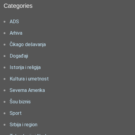
Categories
ADS
Arhiva
Čikago dešavanja
Događaji
Istorija i religija
Kultura i umetnost
Severna Amerika
Šou biznis
Sport
Srbija i region