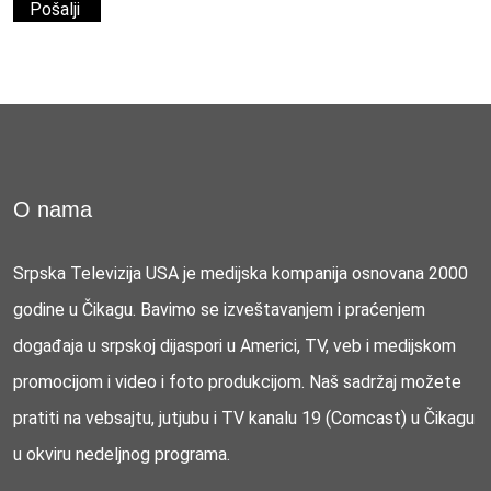
O nama
Srpska Televizija USA je medijska kompanija osnovana 2000
godine u Čikagu. Bavimo se izveštavanjem i praćenjem
događaja u srpskoj dijaspori u Americi, TV, veb i medijskom
promocijom i video i foto produkcijom. Naš sadržaj možete
pratiti na vebsajtu, jutjubu i TV kanalu 19 (Comcast) u Čikagu
u okviru nedeljnog programa.