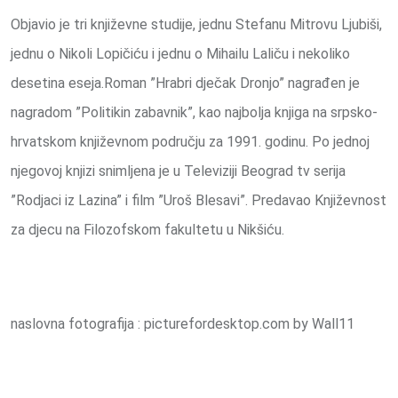
Objavio je tri književne studije, jednu Stefanu Mitrovu Ljubiši,
jednu o Nikoli Lopičiću i jednu o Mihailu Laliču i nekoliko
desetina eseja.Roman ”Hrabri dječak Dronjo” nagrađen je
nagradom ”Politikin zabavnik”, kao najbolja knjiga na srpsko-
hrvatskom književnom području za 1991. godinu. Po jednoj
njegovoj knjizi snimljena je u Televiziji Beograd tv serija
”Rodjaci iz Lazina” i film ”Uroš Blesavi”. Predavao Književnost
za djecu na Filozofskom fakultetu u Nikšiću.
naslovna fotografija : picturefordesktop.com by Wall11