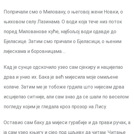
Попричали смо о Миловану, о његовој жени Новки, о
њиховом селу Лазинама. О води која тече низ поток
поред Милованове куће, најбољој води одавде до
Бјеласице. Затим смо причали о Бјеласици, о њеним
лијескама и боровницама….
Кад је сунце одскочило узео сам сјекиру и нацијепао
дрва и унио их. Бака је већ мијесила моје омиљене
колаче. Затим ме је тобоже грдила што нијесам дрва
исцијепао ситније, али сам знао да се шали по веселом
погледу којим је гледала кроз прозор на Лису.
Оставио сам баку да мијеси гурабије и да прави ручак, a
ја сам узео књигу и сјео под шљиву да читам. Читање