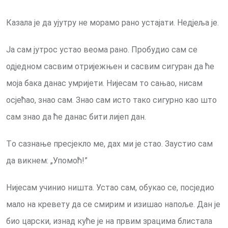
Казала је да ујутру не морамо рано устајати. Недјеља је.
Ја сам јутрос устао веома рано. Пробудио сам се
одједном сасвим отријежњен и сасвим сигуран да ће
моја бака данас умријети. Нијесам то сањао, нисам
осјећао, знао сам. Знао сам исто тако сигурно као што
сам знао да ће данас бити лијеп дан.
Тo сазнање пресјекло ме, дах ми је стао. Заустио сам
да викнем: „Упомоћ!”
Нијесам учинио ништа. Устао сам, обукао се, посједио
мало на кревету да се смирим и изишао напоље. Дан је
био царски, изнад куће је на првим зрацима блистала