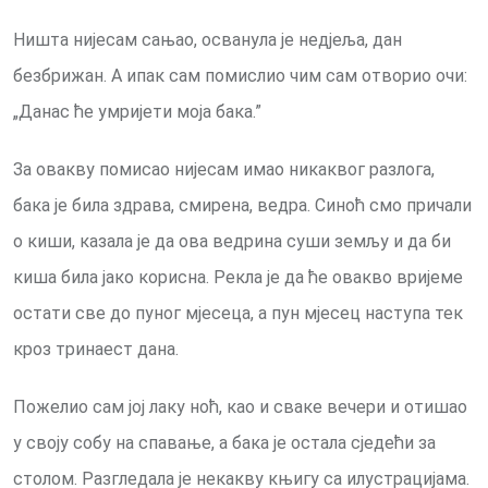
Ништа нијесам сањао, осванула је недјеља, дан
безбрижан. А ипак сам помислио чим сам отворио очи:
„Данас ће умријети моја бака.”
За овакву помисао нијесам имао никаквог разлога,
бака је била здрава, смирена, ведра. Синоћ смо причали
о киши, казала је да ова ведрина суши земљу и да би
киша била јако корисна. Рекла је да ће овакво вријеме
остати све до пуног мјесеца, а пун мјесец наступа тек
кроз тринаест дана.
Пожелио сам јој лаку ноћ, као и сваке вечери и отишао
у своју собу на спавање, а бака је остала сједећи за
столом. Разгледала је некакву књигу са илустрацијама.