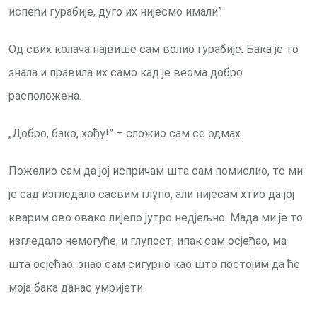
испећи гурабије, дуго их нијесмо имали”
Од свих колача највише сам волио гурабије. Бака је то
знала и правила их само кад је веома добро
расположена.
„Добро, бако, хоћу!” – сложио сам се одмах.
Пожелио сам да јој испричам шта сам помислио, то ми
је сад изгледало сасвим глупо, али нијесам хтио да јој
кварим ово овако лијепо јутро недјељно. Мада ми је то
изгледало немогуће, и глупост, ипак сам осјећао, ма
шта осјећао: знао сам сигурно као што постојим да ће
моја бака данас умријети.