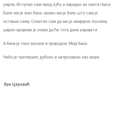
умрла. Истрчао сам пред кућу и заридао из свега гласа.
Било ми је жао баке, криво ми је било што сам је
оставио саму. Схватио сам да ме је намјерно послала,
цијело вријеме је знала да ће тога дана умријети.
А била је тако весела и природна. Моја бака…
Небо је треперило дубоко и непрозирно као море.
Вук Церовић