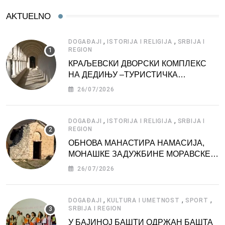
AKTUELNO
,
,
DOGAĐAJI
ISTORIJA I RELIGIJA
SRBIJA I
REGION
КРАЉЕВСКИ ДВОРСКИ КОМПЛЕКС
НА ДЕДИЊУ –ТУРИСТИЧКА
АТРАКЦИЈА
26/07/2026
,
,
DOGAĐAJI
ISTORIJA I RELIGIJA
SRBIJA I
REGION
ОБНОВА МАНАСТИРА НАМАСИЈА,
МОНАШКЕ ЗАДУЖБИНЕ МОРАВСКЕ
СРБИЈЕ
26/07/2026
,
,
,
DOGAĐAJI
KULTURA I UMETNOST
SPORT
SRBIJA I REGION
У БАЈИНОЈ БАШТИ ОДРЖАН БАШТА