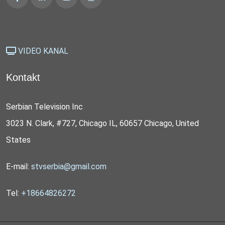
VIDEO KANAL
Kontakt
Serbian Television Inc
3023 N. Clark, #727, Chicago IL, 60657 Chicago, United
States
E-mail:
stvserbia@gmail.com
Tel:
+18664826272