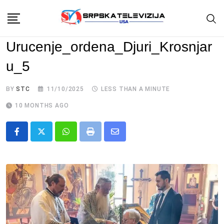
Skip
to
content
Urucenje_ordena_Djuri_Krosnjar
u_5
BY
STC
11/10/2025
LESS THAN A MINUTE
10 MONTHS AGO
Whatsapp
Print
Share
via
Email