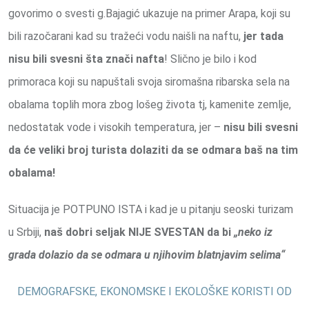
govorimo o svesti g.Bajagić ukazuje na primer Arapa, koji su
bili razočarani kad su tražeći vodu naišli na naftu,
jer tada
nisu bili svesni šta znači nafta
! Slično je bilo i kod
primoraca koji su napuštali svoja siromašna ribarska sela na
obalama toplih mora zbog lošeg života tj, kamenite zemlje,
nedostatak vode i visokih temperatura, jer –
nisu bili svesni
da će veliki broj turista dolaziti da se odmara baš na tim
obalama!
Situacija je POTPUNO ISTA i kad je u pitanju seoski turizam
u Srbiji,
naš dobri seljak NIJE SVESTAN da bi
„neko iz
grada dolazio da se odmara u njihovim blatnjavim selima“
DEMOGRAFSKE, EKONOMSKE I EKOLOŠKE KORISTI OD