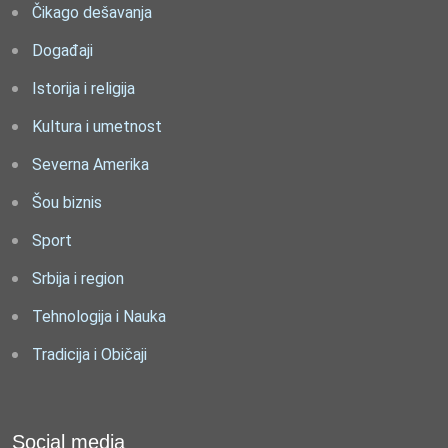
Čikago dešavanja
Događaji
Istorija i religija
Kultura i umetnost
Severna Amerika
Šou biznis
Sport
Srbija i region
Tehnologija i Nauka
Tradicija i Običaji
Social media