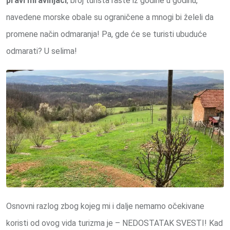
pravi mravinjaci
, broj turista raste iz godine u godinu,
navedene morske obale su ograničene a mnogi bi želeli da
promene način odmaranja! Pa, gde će se turisti ubuduće
odmarati? U selima!
Osnovni razlog zbog kojeg mi i dalje nemamo očekivane
koristi od ovog vida turizma je – NEDOSTATAK SVESTI! Kad