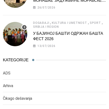
МОНАШКЕ ЗАДУЖБИНЕ МОРАВСКЕ
СРБИЈЕ
26/07/2026
,
,
,
DOGAĐAJI
KULTURA I UMETNOST
SPORT
SRBIJA I REGION
У БАЈИНОЈ БАШТИ ОДРЖАН БАШТА
ФЕСТ 2026
13/07/2026
KATEGORIJE
ADS
Arhiva
Čikago dešavanja