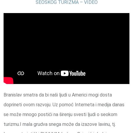
SEOSKOG TURIZMA – VIDEO
Branislav smatra da bi naši ljudi u Americi mogi dosta
doprineti ovom razvoju. Uz pomoć Interneta i medija danas
se može mnogo postići na širenju svesti ljudi o seokom
turizmu.I mala grudva snega može da izazove lavinu, tj.