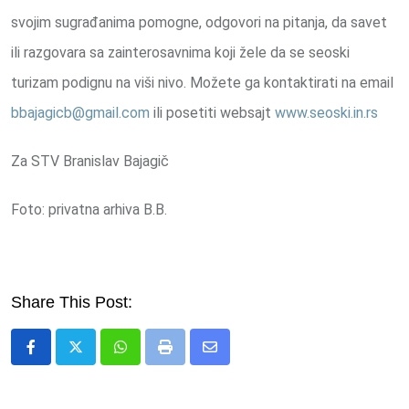
svojim sugrađanima pomogne, odgovori na pitanja, da savet
ili razgovara sa zainterosavnima koji žele da se seoski
turizam podignu na viši nivo. Možete ga kontaktirati na email
bbajagicb@gmail.com
ili posetiti websajt
www.seoski.in.rs
Za STV Branislav Bajagič
Foto: privatna arhiva B.B.
Share This Post:
Whatsapp
Print
Share
via