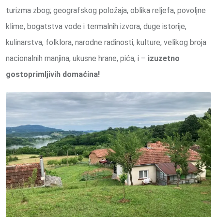
turizma zbog; geografskog položaja, oblika reljefa, povoljne
klime, bogatstva vode i termalnih izvora, duge istorije,
kulinarstva, folklora, narodne radinosti, kulture, velikog broja
nacionalnih manjina, ukusne hrane, pića, i –
izuzetno
gostoprimljivih domaćina!