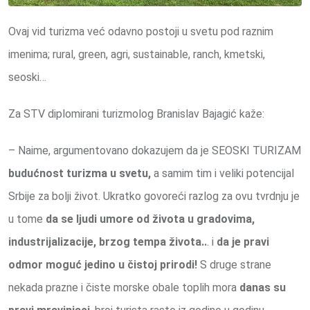
Ovaj vid turizma već odavno postoji u svetu pod raznim
imenima; rural, green, agri, sustainable, ranch, kmetski,
seoski…
Za STV diplomirani turizmolog Branislav Bajagić kaže:
– Naime, argumentovano dokazujem da je SEOSKI TURIZAM
budućnost turizma u svetu,
a samim tim i veliki potencijal
Srbije za bolji život. Ukratko govoreći razlog za ovu tvrdnju je
u tome
da se ljudi umore od života u gradovima,
industrijalizacije, brzog tempa života..
. i
da je pravi
odmor moguć jedino u čistoj prirodi!
S druge strane
nekada prazne i čiste morske obale toplih mora
danas su