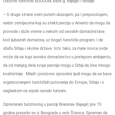
Izazove turistički BUUUUM, kaže g. Bajagić i dodaje :
– S druge strane ovim putem ukazujem, pa I preporučujem,
našim zemljacima koji su stekli penziju u Americi da mogu da
provode i duže vreme u nekom od seoskih domaćinstava
kod ljubaznih domaćina, uz bogat turistički program, I da
obiđu Srbiju i okolne države. Isto tako, za male novca ovde
može da se kupi seosko domaćinstvo u prelepom ambijentu,
da od manjeg dela svoje penzije mogu u Srbiji da žive mnogo
kvalitetnije. Mlađi i poslovno sposobni ljudi mogu da se bave
organizovanjem turističkih putovanja do Evrope, Srbije i s
naglaskom na srpski seoski turizam.
Diplomirani turizmolog u penziji Branislav Bajagić pre 15
godina preselio se iz Beograda u selo Štavica. Spreman da