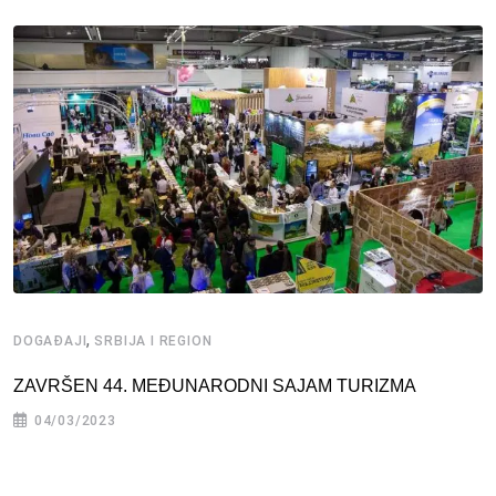
,
DOGAĐAJI
SRBIJA I REGION
ZAVRŠEN 44. MEĐUNARODNI SAJAM TURIZMA
04/03/2023