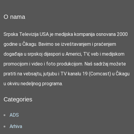
O nama
Srpska Televizija USA je medijska kompanija osnovana 2000
godine u Čikagu. Bavimo se izveštavanjem i praćenjem
događaja u srpskoj dijaspori u Americi, TV, veb i medijskom
promocijom i video i foto produkcijom. Naš sadržaj možete
pratiti na vebsajtu, jutjubu i TV kanalu 19 (Comcast) u Čikagu
u okviru nedeljnog programa.
Categories
ADS
Arhiva