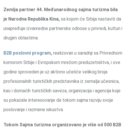
Zemlja partner
44. Međunarodnog sajma turizma
bila
je
Narodna Republika Kina,
sa kojom će Srbija
nastaviti da
unapređuje izvanredne partnerske odnose u privredi, kulturi i
drugim oblastima.
B2B poslovni program
,
realizovan u saradnji sa Privrednom
komorom Srbije i Evropskom mrežom preduzetništva, i ove
godine sproveden je uz aktivno učešće velikog broja
profesionalnih turističkih predstavnika iz zemalja učesnica,
kao i domaćih turističkih saveza, organizacija i agencija koje
su pokazale interesovanje da tokom sajma razviju svoje
poslovanje i razmene iskustva.
Tokom Sajma turizma organizovano je više od 500 B2B