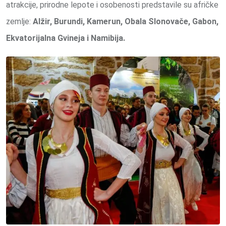
atrakcije, prirodne lepote i osobenosti predstavile su afričke
zemlje:
Alžir, Burundi, Kamerun, Obala Slonovače, Gabon,
Ekvatorijalna Gvineja i
Namibija
.