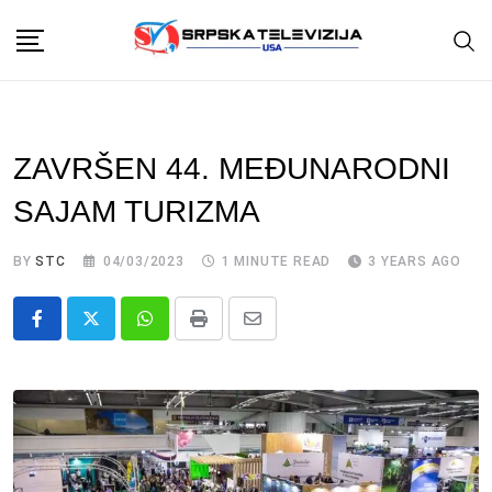
Skip
to
content
ZAVRŠEN 44. MEĐUNARODNI
SAJAM TURIZMA
BY
STC
04/03/2023
1 MINUTE READ
3 YEARS AGO
Whatsapp
Print
Share
via
Email