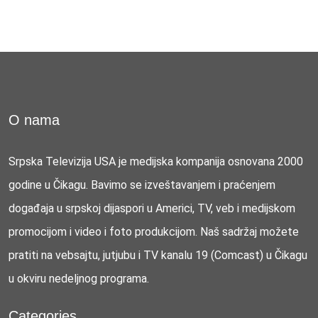
O nama
Srpska Televizija USA je medijska kompanija osnovana 2000
godine u Čikagu. Bavimo se izveštavanjem i praćenjem
događaja u srpskoj dijaspori u Americi, TV, veb i medijskom
promocijom i video i foto produkcijom. Naš sadržaj možete
pratiti na vebsajtu, jutjubu i TV kanalu 19 (Comcast) u Čikagu
u okviru nedeljnog programa.
Categories