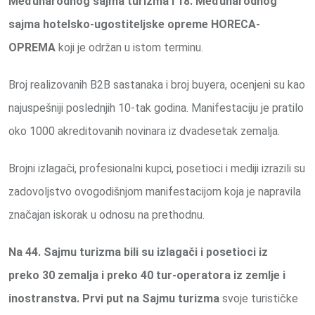
Međunarodnog sajma turizma i 18.
Međunarodnog
sajma hotelsko-ugostiteljske opreme HORECA-
OPREMA
koji je održan u istom terminu.
Broj realizovanih B2B sastanaka i broj buyera, ocenjeni su kao
najuspešniji poslednjih 10-tak godina. Manifestaciju je pratilo
oko 1000 akreditovanih novinara iz dvadesetak zemalja.
Brojni izlagači, profesionalni kupci, posetioci i mediji izrazili su
zadovoljstvo ovogodišnjom manifestacijom koja je napravila
značajan iskorak u odnosu na prethodnu.
Na 44. Sajmu turizma bili su izlagači i posetioci iz
preko
30 zemalja i preko 40 tur-operatora iz zemlje i
inostranstva.
Prvi put na Sajmu turizma
svoje turističke