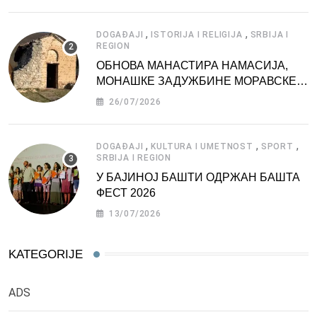
,
,
DOGAĐAJI
ISTORIJA I RELIGIJA
SRBIJA I
REGION
ОБНОВА МАНАСТИРА НАМАСИЈА,
МОНАШКЕ ЗАДУЖБИНЕ МОРАВСКЕ
СРБИЈЕ
26/07/2026
,
,
,
DOGAĐAJI
KULTURA I UMETNOST
SPORT
SRBIJA I REGION
У БАЈИНОЈ БАШТИ ОДРЖАН БАШТА
ФЕСТ 2026
13/07/2026
KATEGORIJE
ADS