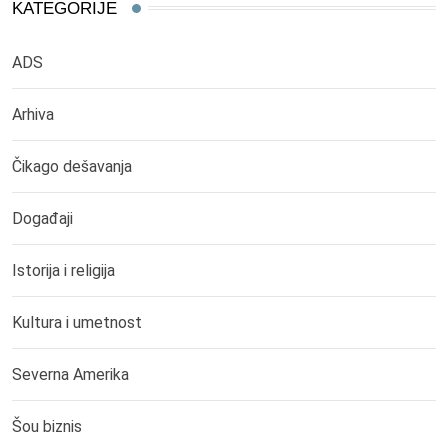
KATEGORIJE
ADS
Arhiva
Čikago dešavanja
Događaji
Istorija i religija
Kultura i umetnost
Severna Amerika
Šou biznis