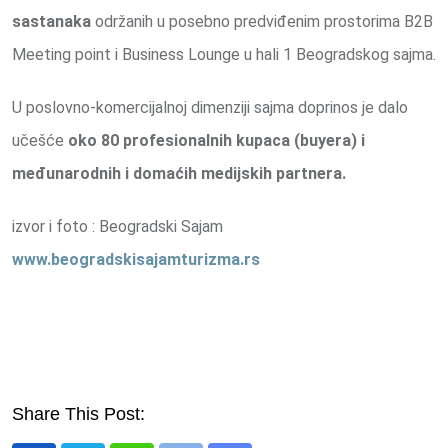
sastanaka
održanih u posebno predviđenim prostorima B2B
Meeting point i Business Lounge u hali 1 Beogradskog sajma.
U poslovno-komercijalnoj dimenziji sajma doprinos je dalo
učešće
oko 80 profesionalnih kupaca (buyera) i
međunarodnih i domaćih medijskih partnera.
izvor i foto : Beogradski Sajam
www.beogradskisajamturizma.rs
Share This Post: