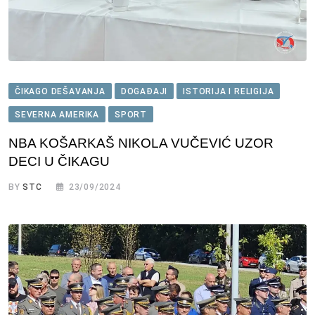
ČIKAGO DEŠAVANJA
DOGAĐAJI
ISTORIJA I RELIGIJA
SEVERNA AMERIKA
SPORT
NBA KOŠARKAŠ NIKOLA VUČEVIĆ UZOR
DECI U ČIKAGU
BY
STC
23/09/2024