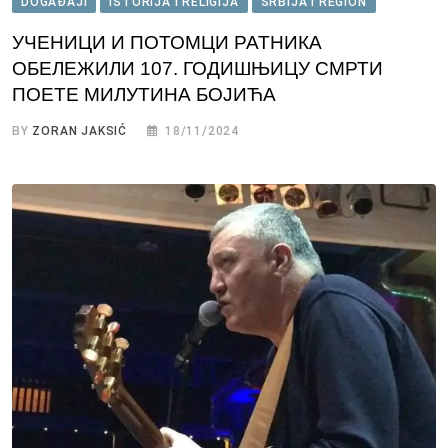
DOGAĐAJI
ISTORIJA I RELIGIJA
SRBIJA I REGION
УЧЕНИЦИ И ПОТОМЦИ РАТНИКА
ОБЕЛЕЖИЛИ 107. ГОДИШЊИЦУ СМРТИ
ПОЕТЕ МИЛУТИНА БОЈИЋА
BY
ZORAN JAKSIĆ
18/11/2024