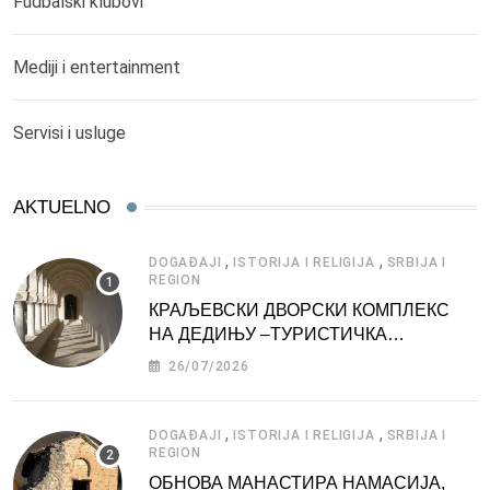
Fudbalski klubovi
Mediji i entertainment
Servisi i usluge
AKTUELNO
,
,
DOGAĐAJI
ISTORIJA I RELIGIJA
SRBIJA I
REGION
КРАЉЕВСКИ ДВОРСКИ КОМПЛЕКС
НА ДЕДИЊУ –ТУРИСТИЧКА
АТРАКЦИЈА
26/07/2026
,
,
DOGAĐAJI
ISTORIJA I RELIGIJA
SRBIJA I
REGION
ОБНОВА МАНАСТИРА НАМАСИЈА,