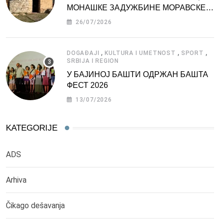
МОНАШКЕ ЗАДУЖБИНЕ МОРАВСКЕ
СРБИЈЕ
26/07/2026
,
,
,
DOGAĐAJI
KULTURA I UMETNOST
SPORT
SRBIJA I REGION
У БАЈИНОЈ БАШТИ ОДРЖАН БАШТА
ФЕСТ 2026
13/07/2026
KATEGORIJE
ADS
Arhiva
Čikago dešavanja