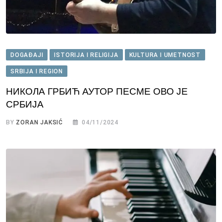
DOGAĐAJI
ISTORIJA I RELIGIJA
KULTURA I UMETNOST
SRBIJA I REGION
НИКОЛА ГРБИЋ АУТОР ПЕСМЕ ОВО ЈЕ
СРБИЈА
BY
ZORAN JAKSIĆ
04/11/2024