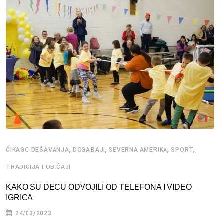
,
,
,
,
ČIKAGO DEŠAVANJA
DOGAĐAJI
SEVERNA AMERIKA
SPORT
TRADICIJA I OBIČAJI
KAKO SU DECU ODVOJILI OD TELEFONA I VIDEO
IGRICA
24/03/2023