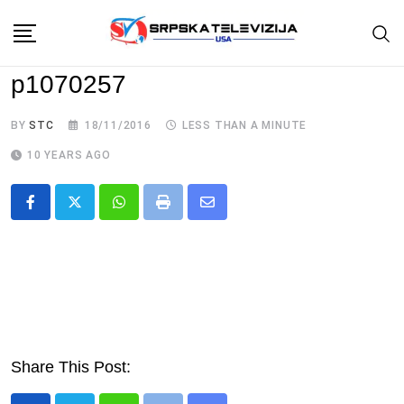
Skip
to
content
p1070257
BY
STC
18/11/2016
LESS THAN A MINUTE
10 YEARS AGO
Whatsapp
Print
Share
via
Email
Share This Post: