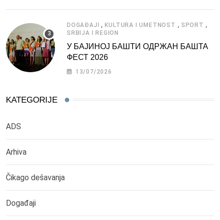
,
,
,
DOGAĐAJI
KULTURA I UMETNOST
SPORT
SRBIJA I REGION
У БАЈИНОЈ БАШТИ ОДРЖАН БАШТА
ФЕСТ 2026
13/07/2026
KATEGORIJE
ADS
Arhiva
Čikago dešavanja
Događaji