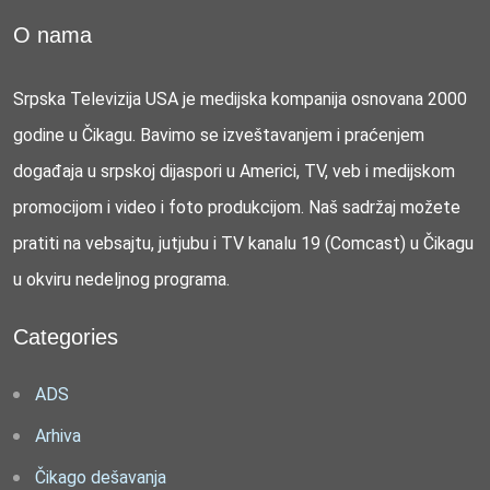
O nama
Srpska Televizija USA je medijska kompanija osnovana 2000
godine u Čikagu. Bavimo se izveštavanjem i praćenjem
događaja u srpskoj dijaspori u Americi, TV, veb i medijskom
promocijom i video i foto produkcijom. Naš sadržaj možete
pratiti na vebsajtu, jutjubu i TV kanalu 19 (Comcast) u Čikagu
u okviru nedeljnog programa.
Categories
ADS
Arhiva
Čikago dešavanja