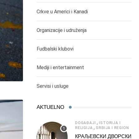
Crkve u Americi i Kanadi
Organizacije i udruženja
Fudbalski klubovi
Mediji i entertainment
Servisi i usluge
AKTUELNO
,
DOGAĐAJI
ISTORIJA I
,
RELIGIJA
SRBIJA I REGION
КРАЉЕВСКИ ДВОРСКИ