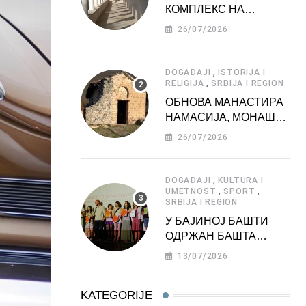
КОМПЛЕКС НА
ДЕДИЊУ –
26/07/2026
ТУРИСТИЧКА
АТРАКЦИЈА
,
DOGAĐAJI
ISTORIJA I
,
RELIGIJA
SRBIJA I REGION
ОБНОВА МАНАСТИРА
НАМАСИЈА, МОНАШКЕ
ЗАДУЖБИНЕ
26/07/2026
МОРАВСКЕ СРБИЈЕ
,
DOGAĐAJI
KULTURA I
,
,
UMETNOST
SPORT
SRBIJA I REGION
У БАЈИНОЈ БАШТИ
ОДРЖАН БАШТА
ФЕСТ 2026
13/07/2026
KATEGORIJE