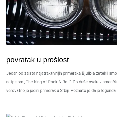
povratak u prošlost
Jedan od zaista najatraktivnijih primeraka
Bjuik
-a zatekli smo
natpisom „The King of Rock N Roll“. Do duše ovakav američki
verovatno je jedini primerak u Srbiji. Poznato je da je legend