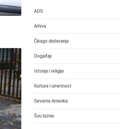
ADS
Arhiva
Čikago dešavanja
Događaji
Istorija i religija
Kultura i umetnost
Severna Amerika
Šou biznis