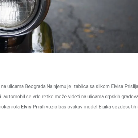
 na ulicama Beograda.Na njemu je tablica sa slikom Elvisa Prislija
 automobil se vrlo retko može videti na ulicama srpskih gradova
a rokenrola
Elvis Prisli
vozio baš ovakav model Bjuika šezdesetih 