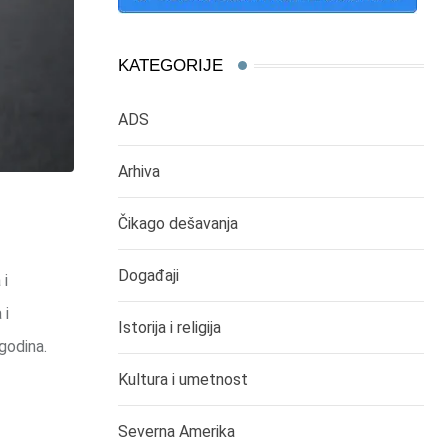
KATEGORIJE
ADS
Arhiva
Čikago dešavanja
Događaji
 i
 i
Istorija i religija
godina.
Kultura i umetnost
Severna Amerika