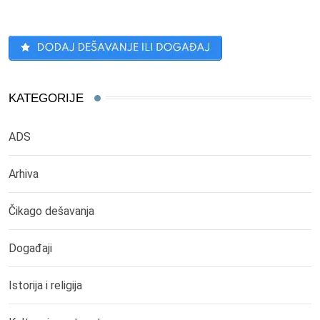
KATEGORIJE
ADS
Arhiva
Čikago dešavanja
Događaji
Istorija i religija