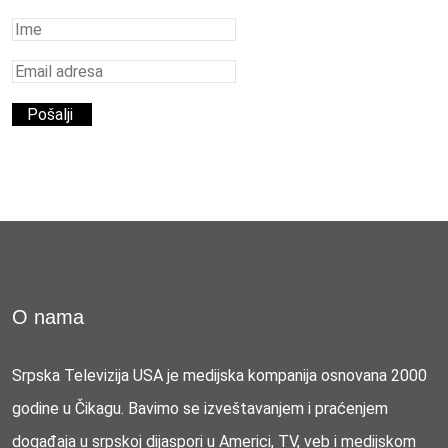
O nama
Srpska Televizija USA je medijska kompanija osnovana 2000
godine u Čikagu. Bavimo se izveštavanjem i praćenjem
događaja u srpskoj dijaspori u Americi, TV, veb i medijskom