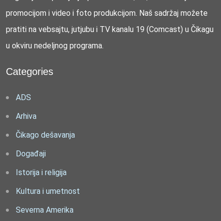
promocijom i video i foto produkcijom. Naš sadržaj možete
pratiti na vebsajtu, jutjubu i TV kanalu 19 (Comcast) u Čikagu
u okviru nedeljnog programa.
Categories
ADS
Arhiva
Čikago dešavanja
Događaji
Istorija i religija
Kultura i umetnost
Severna Amerika