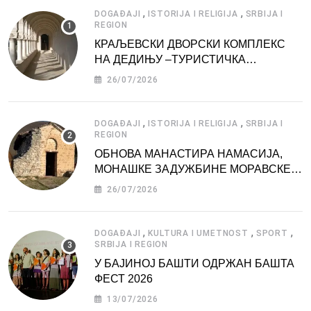
,
,
DOGAĐAJI
ISTORIJA I RELIGIJA
SRBIJA I
REGION
КРАЉЕВСКИ ДВОРСКИ КОМПЛЕКС
НА ДЕДИЊУ –ТУРИСТИЧКА
АТРАКЦИЈА
26/07/2026
,
,
DOGAĐAJI
ISTORIJA I RELIGIJA
SRBIJA I
REGION
ОБНОВА МАНАСТИРА НАМАСИЈА,
МОНАШКЕ ЗАДУЖБИНЕ МОРАВСКЕ
СРБИЈЕ
26/07/2026
,
,
,
DOGAĐAJI
KULTURA I UMETNOST
SPORT
SRBIJA I REGION
У БАЈИНОЈ БАШТИ ОДРЖАН БАШТА
ФЕСТ 2026
13/07/2026