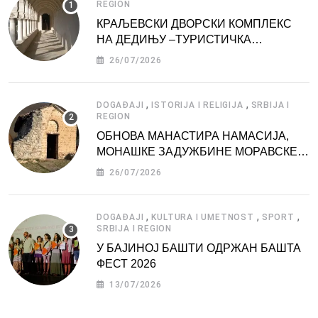
REGION
КРАЉЕВСКИ ДВОРСКИ КОМПЛЕКС
НА ДЕДИЊУ –ТУРИСТИЧКА
АТРАКЦИЈА
26/07/2026
,
,
DOGAĐAJI
ISTORIJA I RELIGIJA
SRBIJA I
REGION
ОБНОВА МАНАСТИРА НАМАСИЈА,
МОНАШКЕ ЗАДУЖБИНЕ МОРАВСКЕ
СРБИЈЕ
26/07/2026
,
,
,
DOGAĐAJI
KULTURA I UMETNOST
SPORT
SRBIJA I REGION
У БАЈИНОЈ БАШТИ ОДРЖАН БАШТА
ФЕСТ 2026
13/07/2026