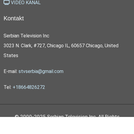
VIDEO KANAL
Kontakt
Serbian Television Inc
3023 N. Clark, #727, Chicago IL, 60657 Chicago, United
States
E-mail:
stvserbia@gmail.com
Tel:
+18664826272
© 2000-2025 Serbian Television Inc. All Rights
Reserved by
STV