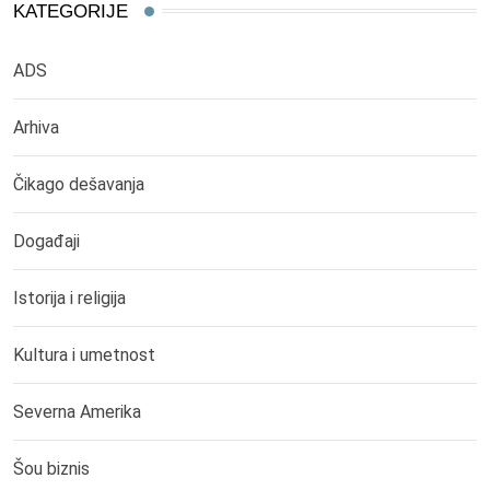
KATEGORIJE
ADS
Arhiva
Čikago dešavanja
Događaji
Istorija i religija
Kultura i umetnost
Severna Amerika
Šou biznis