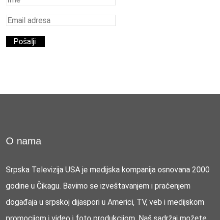
O nama
Srpska Televizija USA je medijska kompanija osnovana 2000
godine u Čikagu. Bavimo se izveštavanjem i praćenjem
događaja u srpskoj dijaspori u Americi, TV, veb i medijskom
promocijom i video i foto produkcijom. Naš sadržaj možete