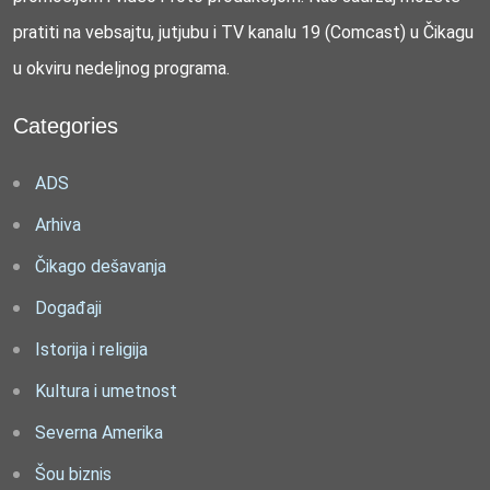
pratiti na vebsajtu, jutjubu i TV kanalu 19 (Comcast) u Čikagu
u okviru nedeljnog programa.
Categories
ADS
Arhiva
Čikago dešavanja
Događaji
Istorija i religija
Kultura i umetnost
Severna Amerika
Šou biznis