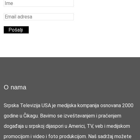
O nama
Srpska Televizija USA je medijska kompanija osnovana 2000
godine u Čikagu. Bavimo se izveštavanjem i praćenjem
događaja u srpskoj dijaspori u Americi, TV, veb i medijskom
promocijom i video i foto produkcijom. Naš sadržaj možete