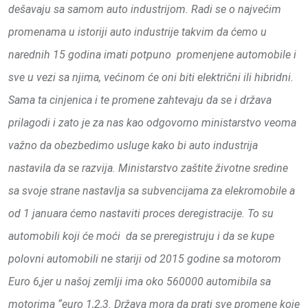
dešavaju sa samom auto industrijom. Radi se o najvećim
promenama u istoriji auto industrije takvim da ćemo u
narednih 15 godina imati potpuno promenjene automobile i
sve u vezi sa njima, većinom će oni biti električni ili hibridni.
Sama ta cinjenica i te promene zahtevaju da se i država
prilagodi i zato je za nas kao odgovorno ministarstvo veoma
važno da obezbedimo usluge kako bi auto industrija
nastavila da se razvija. Ministarstvo zaštite životne sredine
sa svoje strane nastavlja sa subvencijama za elekromobile a
od 1 januara ćemo nastaviti proces deregistracije. To su
automobili koji će moći da se preregistruju i da se kupe
polovni automobili ne stariji od 2015 godine sa motorom
Euro 6,jer u našoj zemlji ima oko 560000 automibila sa
motorima “euro 1,2,3. Država mora da prati sve promene koje