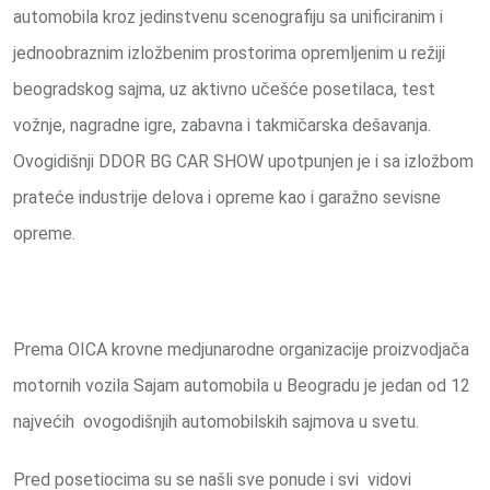
automobila kroz jedinstvenu scenografiju sa unificiranim i
jednoobraznim izložbenim prostorima opremljenim u režiji
beogradskog sajma, uz aktivno učešće posetilaca, test
vožnje, nagradne igre, zabavna i takmičarska dešavanja.
Ovogidišnji DDOR BG CAR SHOW upotpunjen je i sa izložbom
prateće industrije delova i opreme kao i garažno sevisne
opreme.
Prema OICA krovne medjunarodne organizacije proizvodjača
motornih vozila Sajam automobila u Beogradu je jedan od 12
najvećih ovogodišnjih automobilskih sajmova u svetu.
Pred posetiocima su se našli sve ponude i svi vidovi