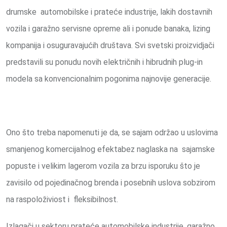
drumske automobilske i prateće industrije, lakih dostavnih
vozila i garažno servisne opreme ali i ponude banaka, lizing
kompanija i osuguravajućih društava. Svi svetski proizvidjači
predstavili su ponudu novih električnih i hibrudnih plug-in
modela sa konvencionalnim pogonima najnovije generacije.
Ono što treba napomenuti je da, se sajam održao u uslovima
smanjenog komercijalnog efektabez naglaska na sajamske
popuste i velikim lagerom vozila za brzu isporuku što je
zavisilo od pojedinačnog brenda i posebnih uslova sobzirom
na raspoloživiost i fleksibilnost.
Izlagači u sektoru prateće automobilske industrije, garažno