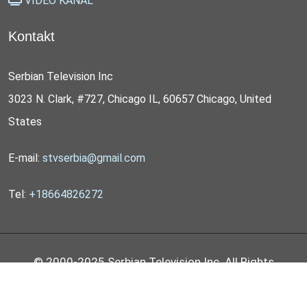
VIDEO KANAL
Kontakt
Serbian Television Inc
3023 N. Clark, #727, Chicago IL, 60657 Chicago, United
States
E-mail:
stvserbia@gmail.com
Tel:
+18664826272
© 2000-2025 Serbian Television Inc. All Rights
Reserved by
STV