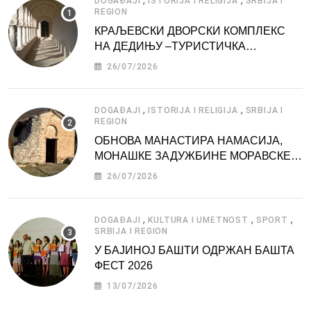
DOGAĐAJI
ISTORIJA I RELIGIJA
SRBIJA I
REGION
КРАЉЕВСКИ ДВОРСКИ КОМПЛЕКС
НА ДЕДИЊУ –ТУРИСТИЧКА
АТРАКЦИЈА
26/07/2026
,
,
DOGAĐAJI
ISTORIJA I RELIGIJA
SRBIJA I
REGION
ОБНОВА МАНАСТИРА НАМАСИЈА,
МОНАШКЕ ЗАДУЖБИНЕ МОРАВСКЕ
СРБИЈЕ
26/07/2026
,
,
,
DOGAĐAJI
KULTURA I UMETNOST
SPORT
SRBIJA I REGION
У БАЈИНОЈ БАШТИ ОДРЖАН БАШТА
ФЕСТ 2026
13/07/2026