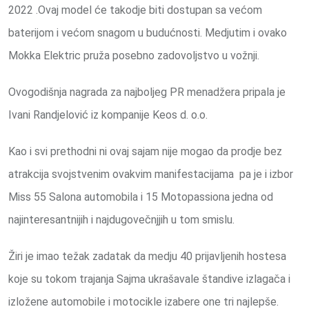
2022 .Ovaj model će takodje biti dostupan sa većom
baterijom i većom snagom u budućnosti. Medjutim i ovako
Mokka Elektric pruža posebno zadovoljstvo u vožnji.
Ovogodišnja nagrada za najboljeg PR menadžera pripala je
Ivani Randjelović iz kompanije Keos d. o.o.
Kao i svi prethodni ni ovaj sajam nije mogao da prodje bez
atrakcija svojstvenim ovakvim manifestacijama pa je i izbor
Miss 55 Salona automobila i 15 Motopassiona jedna od
najinteresantnijih i najdugovečnjjih u tom smislu.
Žiri je imao težak zadatak da medju 40 prijavljenih hostesa
koje su tokom trajanja Sajma ukrašavale štandive izlagača i
izložene automobile i motocikle izabere one tri najlepše.