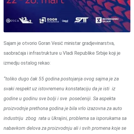
Sajam je otvorio Goran Vesić ministar gradjevinarstva,
saobraćaja i infrastrukture u Vladi Republike Srbije koji je
izmedju ostalog rekao:
“toliko dugo čak 55 godina postojanja ovog sajma je za
svaki respekt uz istovremenu konstataciju da je isti iz
godine u godinu sve bolji i sve posećeniji. Sa aspekta
proizvodnje prethona godina je bila vrlo izazovna za auto
industriju zbog rata u Ukrajini, problema sa isporukama sa
nabavkom delova za proizvodnju ali i svih promena koje se