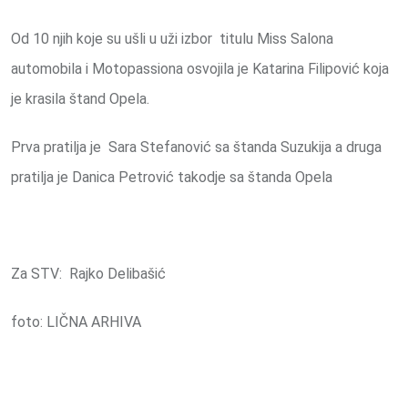
Od 10 njih koje su ušli u uži izbor titulu Miss Salona
automobila i Motopassiona osvojila je Katarina Filipović koja
je krasila štand Opela.
Prva pratilja je Sara Stefanović sa štanda Suzukija a druga
pratilja je Danica Petrović takodje sa štanda Opela
Za STV: Rajko Delibašić
foto: LIČNA ARHIVA