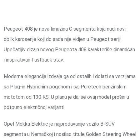
Peugeot 408 je nova limuzina C segmenta koja nudi novi
oblik karoserije koji do sada nije vidjen u Peugeot seriji.
Upečatljiv dizajn novog Peugeota 408 karakteriše dinamičan
i inspirativan Fastback stav.
Moderna elegancija izdvaja ga od ostalih i dolazi sa verzijama
sa Plug-in Hybridnim pogonom i sa, Puretech benzinskim
mototom od 130 KS. U planu je da, se ovaj model proširi u
potpuno električnoj varijanti.
Opel Mokka Elektric je najprodavanije vozilo B-SUV
segmenta u Nemačkoj i nosilac titule Golden Steering Wheel