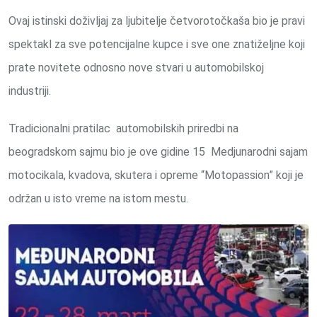
Ovaj istinski doživljaj za ljubitelje četvorotočkaša bio je pravi
spektakl za sve potencijalne kupce i sve one znatiželjne koji
prate novitete odnosno nove stvari u automobilskoj
industriji.
Tradicionalni pratilac automobilskih priredbi na
beogradskom sajmu bio je ove gidine 15 Medjunarodni sajam
motocikala, kvadova, skutera i opreme “Motopassion” koji je
održan u isto vreme na istom mestu.