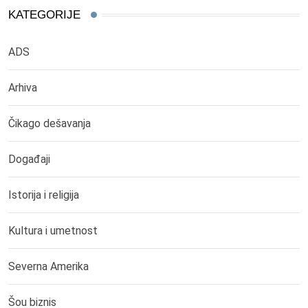
KATEGORIJE
ADS
Arhiva
Čikago dešavanja
Događaji
Istorija i religija
Kultura i umetnost
Severna Amerika
Šou biznis