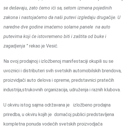
se dešavaju, zato ćemo ići sa, setom izmena pojedinih
zakona i nastojaćemo da naši putevi izgledaju drugačije. U
naredne dve godine imaćemo solarne panele na auto
putevima koji će istovremeno biti i zaštita od buke i
zagadjenja ”
rekao je Vesić.
Na ovoj prodajnoj i izložbenoj manifestaciji okupili su se
uvoznici i distributeri svih svetskih automobilskih brendova,
proizvidjači auto delova i opreme, predstavnici pratećih
industrija,strukovnih organizacija, udruženja i raznih klubova.
U okviru istog sajma održavana je izložbeno prodajna
priredba, u okviru kojih je domaćoj publici predstavljena
kompletna ponuda vodećih svetskih proizvodjača