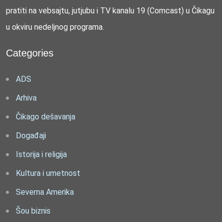
pratiti na vebsajtu, jutjubu i TV kanalu 19 (Comcast) u Čikagu
u okviru nedeljnog programa.
Categories
ADS
Arhiva
Čikago dešavanja
Događaji
Istorija i religija
Kultura i umetnost
Severna Amerika
Šou biznis