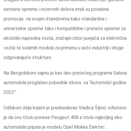
servisne opreme i rezervnih delova imali su posebne
promocije na svojim štandovima kako standardne i
univerzalne opreme tako i kompatibilne i prateće opreme za
ekološki napredna vozila, značajni izbor punjača za električna
vozila te solarnih modula za primenu u auto industriji i druge
odgovarajuće strukture.
Na Beogrdskom sajmu je kao deo pratećeg programa Salona
automobila proglašen pobednik izbora za “Automobil godine
2023”.
Odlukom žirija kojem je predsedavao Vladica Šljivić odlučeno
je da ovu titulu ponese Peugeot 408 a titulu najboljeg eko-
automobila pripala je modelu Opel Mokka Elektric.