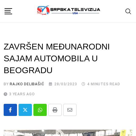
Skip
to
content
ZAVRŠEN MEĐUNARODNI
SAJAM AUTOMOBILA U
BEOGRADU
BY
RAJKO DELIBAŠIĆ
28/03/2023
4 MINUTES READ
3 YEARS AGO
Whatsapp
Print
Share
via
Email