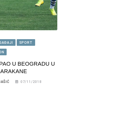
GAĐAJI
SPORT
ION
 PAO U BEOGRADU U
MARAKANE
BAŠIĆ
07/11/2018