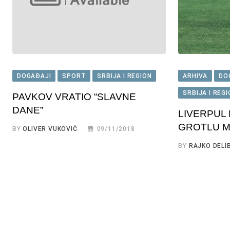
DOGAĐAJI
SPORT
SRBIJA I REGION
ARHIVA
DO
SRBIJA I REG
PAVKOV VRATIO “SLAVNE
DANE”
LIVERPUL
GROTLU 
BY
OLIVER VUKOVIĆ
09/11/2018
BY
RAJKO DELI