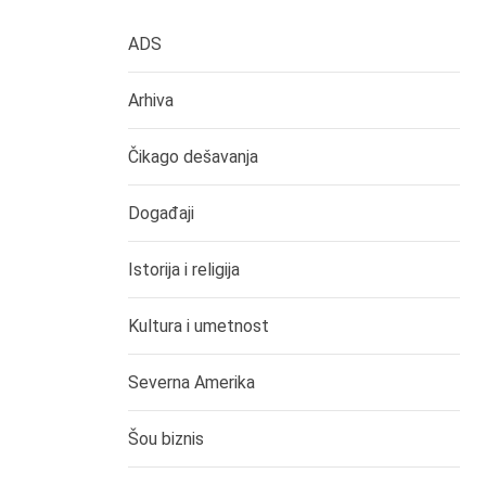
ADS
Arhiva
Čikago dešavanja
Događaji
Istorija i religija
Kultura i umetnost
Severna Amerika
Šou biznis