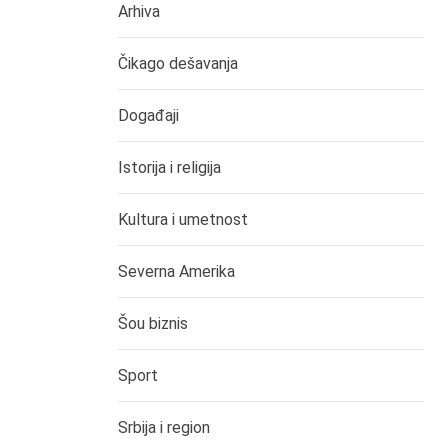
Arhiva
Čikago dešavanja
Događaji
Istorija i religija
Kultura i umetnost
Severna Amerika
Šou biznis
Sport
Srbija i region