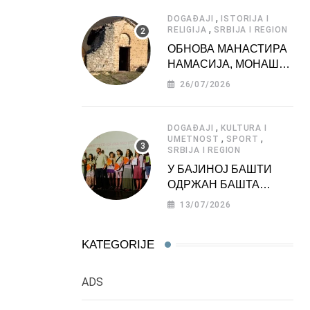
АТРАКЦИЈА
,
DOGAĐAJI
ISTORIJA I
,
RELIGIJA
SRBIJA I REGION
ОБНОВА МАНАСТИРА
НАМАСИЈА, МОНАШКЕ
ЗАДУЖБИНЕ
26/07/2026
МОРАВСКЕ СРБИЈЕ
,
DOGAĐAJI
KULTURA I
,
,
UMETNOST
SPORT
SRBIJA I REGION
У БАЈИНОЈ БАШТИ
ОДРЖАН БАШТА
ФЕСТ 2026
13/07/2026
KATEGORIJE
ADS