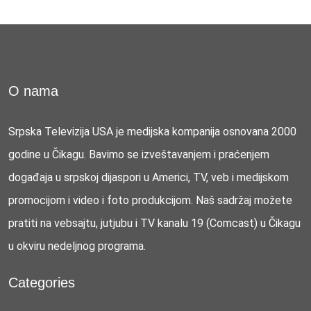
O nama
Srpska Televizija USA je medijska kompanija osnovana 2000
godine u Čikagu. Bavimo se izveštavanjem i praćenjem
događaja u srpskoj dijaspori u Americi, TV, veb i medijskom
promocijom i video i foto produkcijom. Naš sadržaj možete
pratiti na vebsajtu, jutjubu i TV kanalu 19 (Comcast) u Čikagu
u okviru nedeljnog programa.
Categories