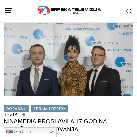
Skip
to
content
DOGAĐAJI
SRBIJA I REGION
JEZIK
NINAMEDIA PROSLAVILA 17 GODINA
USPEŠNOG POSLOVANJA
Serbian