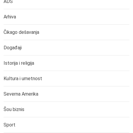
ADS
Arhiva
Čikago dešavanja
Događaji
Istorija i religija
Kultura i umetnost
Severna Amerika
Šou biznis
Sport