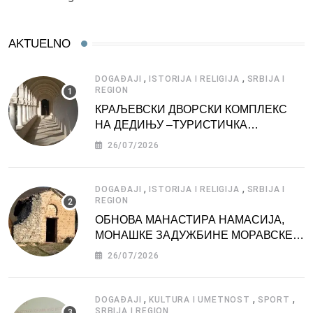
AKTUELNO
,
,
DOGAĐAJI
ISTORIJA I RELIGIJA
SRBIJA I
REGION
КРАЉЕВСКИ ДВОРСКИ КОМПЛЕКС
НА ДЕДИЊУ –ТУРИСТИЧКА
АТРАКЦИЈА
26/07/2026
,
,
DOGAĐAJI
ISTORIJA I RELIGIJA
SRBIJA I
REGION
ОБНОВА МАНАСТИРА НАМАСИЈА,
МОНАШКЕ ЗАДУЖБИНЕ МОРАВСКЕ
СРБИЈЕ
26/07/2026
,
,
,
DOGAĐAJI
KULTURA I UMETNOST
SPORT
SRBIJA I REGION