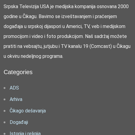
Srpska Televizija USA je medijska kompanija osnovana 2000
godine u Čikagu. Bavimo se izveštavanjem i praćenjem
događaja u srpskoj dijaspori u Americi, TV, veb i medijskom
promocijom i video i foto produkcijom. Naš sadržaj možete
pratiti na vebsajtu, jutjubu i TV kanalu 19 (Comcast) u Čikagu
u okviru nedeljnog programa.
Categories
ADS
Arhiva
Čikago dešavanja
Događaji
Istorija i religija