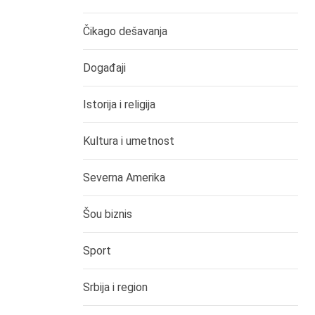
Čikago dešavanja
Događaji
Istorija i religija
Kultura i umetnost
Severna Amerika
Šou biznis
Sport
Srbija i region