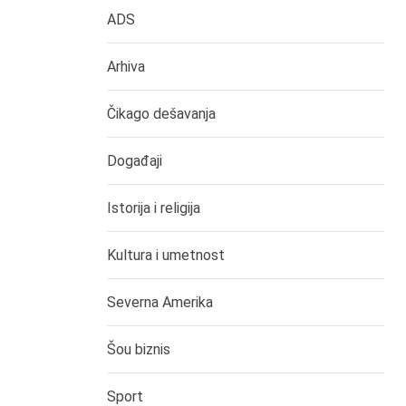
ADS
Arhiva
Čikago dešavanja
Događaji
Istorija i religija
Kultura i umetnost
Severna Amerika
Šou biznis
Sport