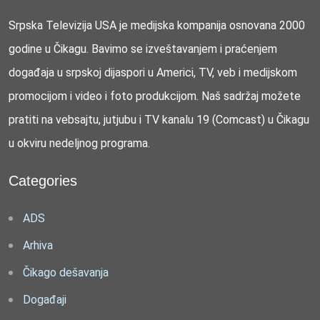
Srpska Televizija USA je medijska kompanija osnovana 2000
godine u Čikagu. Bavimo se izveštavanjem i praćenjem
događaja u srpskoj dijaspori u Americi, TV, veb i medijskom
promocijom i video i foto produkcijom. Naš sadržaj možete
pratiti na vebsajtu, jutjubu i TV kanalu 19 (Comcast) u Čikagu
u okviru nedeljnog programa.
Categories
ADS
Arhiva
Čikago dešavanja
Događaji