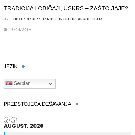
TRADICIJA I OBIČAJI, USKRS – ZAŠTO JAJE?
BY
TEKST : NADICA JANIĆ - UREĐUJE: VEROLJUB M.
16/04/2019
JEZIK
Serbian
PREDSTOJEĆA DEŠAVANJA
AUGUST, 2026