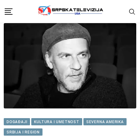
Skip
to
content
DOGAĐAJI
KULTURA I UMETNOST
SEVERNA AMERIKA
SRBIJA I REGION