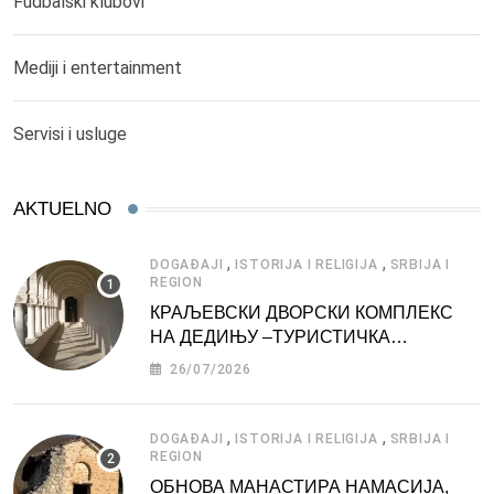
Fudbalski klubovi
Mediji i entertainment
Servisi i usluge
AKTUELNO
,
,
DOGAĐAJI
ISTORIJA I RELIGIJA
SRBIJA I
REGION
КРАЉЕВСКИ ДВОРСКИ КОМПЛЕКС
НА ДЕДИЊУ –ТУРИСТИЧКА
АТРАКЦИЈА
26/07/2026
,
,
DOGAĐAJI
ISTORIJA I RELIGIJA
SRBIJA I
REGION
ОБНОВА МАНАСТИРА НАМАСИЈА,