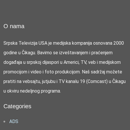
O nama
Srpska Televizija USA je medijska kompanija osnovana 2000
godine u Čikagu. Bavimo se izveštavanjem i praćenjem
događaja u srpskoj dijaspori u Americi, TV, veb i medijskom
promocijom i video i foto produkcijom. Naš sadržaj možete
pratiti na vebsajtu, jutjubu i TV kanalu 19 (Comcast) u Čikagu
u okviru nedeljnog programa.
Categories
ADS