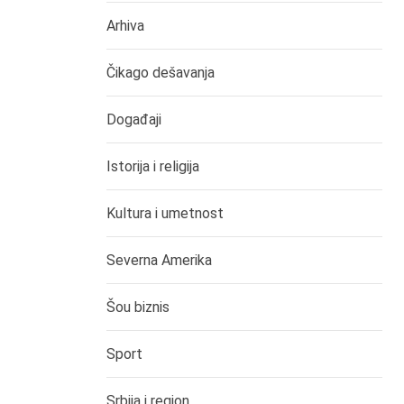
Arhiva
Čikago dešavanja
Događaji
Istorija i religija
Kultura i umetnost
Severna Amerika
Šou biznis
Sport
Srbija i region