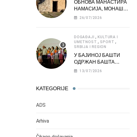
ОБНОВА МАНАСТИРА
НАМАСИЈА, МОНАШКЕ
ЗАДУЖБИНЕ
26/07/2026
МОРАВСКЕ СРБИЈЕ
,
DOGAĐAJI
KULTURA I
,
,
UMETNOST
SPORT
SRBIJA I REGION
У БАЈИНОЈ БАШТИ
ОДРЖАН БАШТА
ФЕСТ 2026
13/07/2026
KATEGORIJE
ADS
Arhiva
Čikago dešavanja