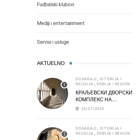
Fudbalski klubovi
Mediji i entertainment
Servisi i usluge
AKTUELNO
,
DOGAĐAJI
ISTORIJA I
,
RELIGIJA
SRBIJA I REGION
КРАЉЕВСКИ ДВОРСКИ
КОМПЛЕКС НА
ДЕДИЊУ –
26/07/2026
ТУРИСТИЧКА
АТРАКЦИЈА
,
DOGAĐAJI
ISTORIJA I
,
RELIGIJA
SRBIJA I REGION