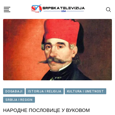
Skip
to
content
DOGAĐAJI
ISTORIJA I RELIGIJA
KULTURA I UMETNOST
SRBIJA I REGION
НАРОДНЕ ПОСЛОВИЦЕ У ВУКОВОМ