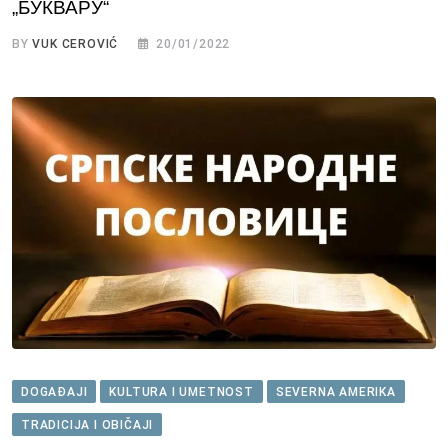
„БУКВАРУ“
BY
VUK CEROVIĆ
20/01/2022
DOGAĐAJI
KULTURA I UMETNOST
SEVERNA AMERIKA
TRADICIJA I OBIČAJI