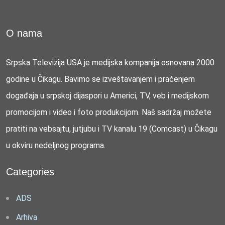
O nama
Srpska Televizija USA je medijska kompanija osnovana 2000
godine u Čikagu. Bavimo se izveštavanjem i praćenjem
događaja u srpskoj dijaspori u Americi, TV, veb i medijskom
promocijom i video i foto produkcijom. Naš sadržaj možete
pratiti na vebsajtu, jutjubu i TV kanalu 19 (Comcast) u Čikagu
u okviru nedeljnog programa.
Categories
ADS
Arhiva