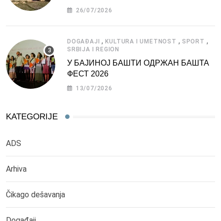
СРБИЈЕ
26/07/2026
,
,
,
DOGAĐAJI
KULTURA I UMETNOST
SPORT
SRBIJA I REGION
У БАЈИНОЈ БАШТИ ОДРЖАН БАШТА
ФЕСТ 2026
13/07/2026
KATEGORIJE
ADS
Arhiva
Čikago dešavanja
Događaji