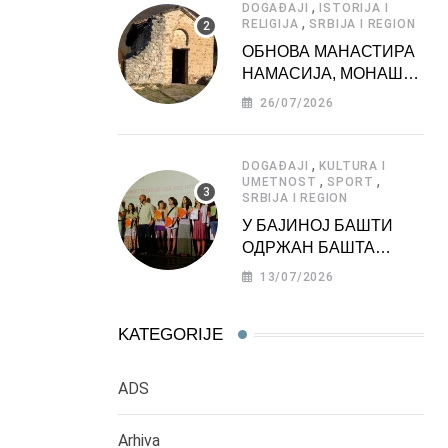
,
DOGAĐAJI
ISTORIJA I
,
RELIGIJA
SRBIJA I REGION
ОБНОВА МАНАСТИРА
НАМАСИЈА, МОНАШКЕ
ЗАДУЖБИНЕ
26/07/2026
МОРАВСКЕ СРБИЈЕ
,
DOGAĐAJI
KULTURA I
,
,
UMETNOST
SPORT
SRBIJA I REGION
У БАЈИНОЈ БАШТИ
ОДРЖАН БАШТА
ФЕСТ 2026
13/07/2026
KATEGORIJE
ADS
Arhiva