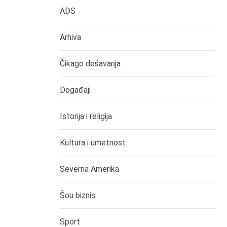
ADS
Arhiva
Čikago dešavanja
Događaji
Istorija i religija
Kultura i umetnost
Severna Amerika
Šou biznis
Sport