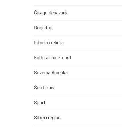
Čikago dešavanja
Događaji
Istorija i religija
Kultura i umetnost
Severna Amerika
Šou biznis
Sport
Srbija i region