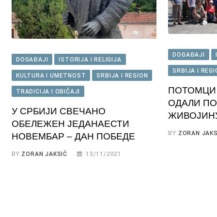
DOGAĐAJI
DOGAĐAJI
ISTORIJA I RELIGIJA
SRBIJA I REG
KULTURA I UMETNOST
SRBIJA I REGION
ПОТОМЦИ 
TRADICIJA I OBIČAJI
ОДАЛИ ПО
У СРБИЈИ СВЕЧАНО
ЖИВОЈИН
ОБЕЛЕЖЕН ЈЕДАНАЕСТИ
BY
ZORAN JAKS
НОВЕМБАР – ДАН ПОБЕДЕ
BY
ZORAN JAKSIĆ
13/11/2021