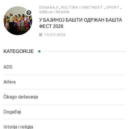
,
,
,
DOGAĐAJI
KULTURA I UMETNOST
SPORT
SRBIJA I REGION
У БАЈИНОЈ БАШТИ ОДРЖАН БАШТА
ФЕСТ 2026
13/07/2026
KATEGORIJE
ADS
Arhiva
Čikago dešavanja
Događaji
Istorija i religija