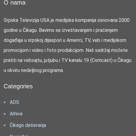
O nama
Srpska Televizija USA je medijska kompanija osnovana 2000
godine u Čikagu. Bavimo se izveštavanjem i praćenjem
događaja u srpskoj dijaspori u Americi, TV, veb i medijskom
promocijom i video i foto produkcijom. Naš sadržaj možete
pratiti na vebsajtu, jutjubu i TV kanalu 19 (Comcast) u Čikagu
u okviru nedeljnog programa.
Categories
ADS
Arhiva
Čikago dešavanja