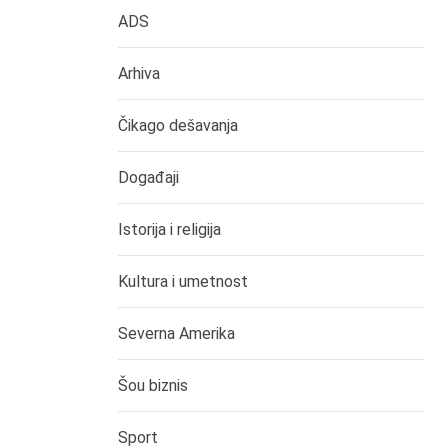
ADS
Arhiva
Čikago dešavanja
Događaji
Istorija i religija
Kultura i umetnost
Severna Amerika
Šou biznis
Sport