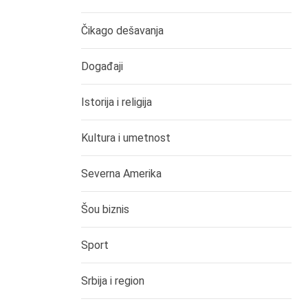
Čikago dešavanja
Događaji
Istorija i religija
Kultura i umetnost
Severna Amerika
Šou biznis
Sport
Srbija i region