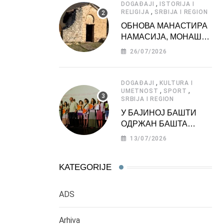
,
DOGAĐAJI
ISTORIJA I
,
RELIGIJA
SRBIJA I REGION
ОБНОВА МАНАСТИРА
НАМАСИЈА, МОНАШКЕ
ЗАДУЖБИНЕ
26/07/2026
МОРАВСКЕ СРБИЈЕ
,
DOGAĐAJI
KULTURA I
,
,
UMETNOST
SPORT
SRBIJA I REGION
У БАЈИНОЈ БАШТИ
ОДРЖАН БАШТА
ФЕСТ 2026
13/07/2026
KATEGORIJE
ADS
Arhiva