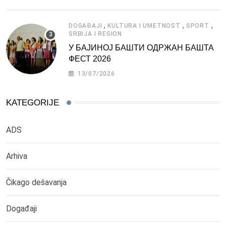
,
,
,
DOGAĐAJI
KULTURA I UMETNOST
SPORT
SRBIJA I REGION
У БАЈИНОЈ БАШТИ ОДРЖАН БАШТА
ФЕСТ 2026
13/07/2026
KATEGORIJE
ADS
Arhiva
Čikago dešavanja
Događaji