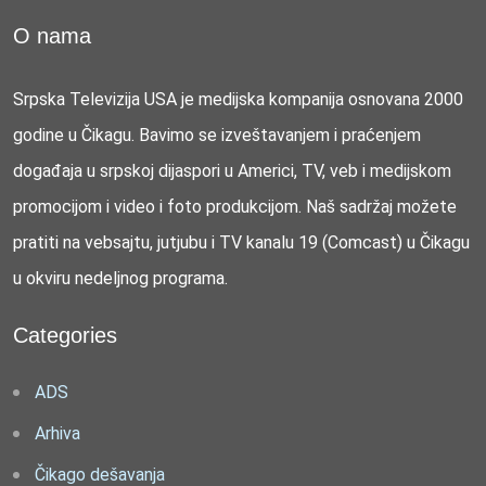
O nama
Srpska Televizija USA je medijska kompanija osnovana 2000
godine u Čikagu. Bavimo se izveštavanjem i praćenjem
događaja u srpskoj dijaspori u Americi, TV, veb i medijskom
promocijom i video i foto produkcijom. Naš sadržaj možete
pratiti na vebsajtu, jutjubu i TV kanalu 19 (Comcast) u Čikagu
u okviru nedeljnog programa.
Categories
ADS
Arhiva
Čikago dešavanja