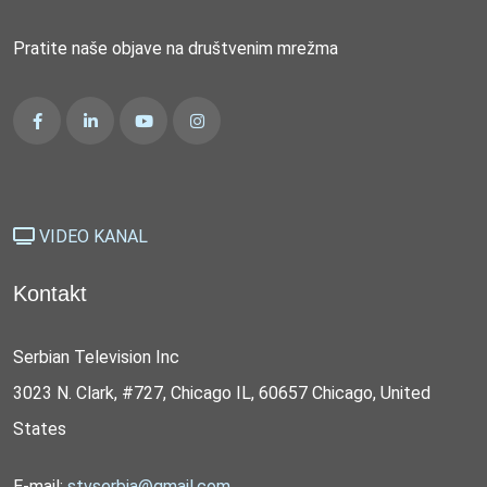
Pratite naše objave na društvenim mrežma
VIDEO KANAL
Kontakt
Serbian Television Inc
3023 N. Clark, #727, Chicago IL, 60657 Chicago, United
States
E-mail:
stvserbia@gmail.com