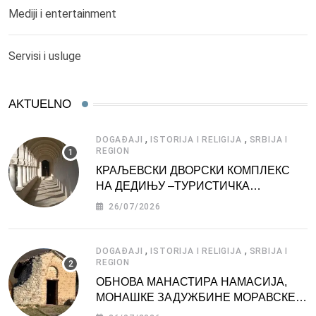
Mediji i entertainment
Servisi i usluge
AKTUELNO
,
,
DOGAĐAJI
ISTORIJA I RELIGIJA
SRBIJA I
REGION
КРАЉЕВСКИ ДВОРСКИ КОМПЛЕКС
НА ДЕДИЊУ –ТУРИСТИЧКА
АТРАКЦИЈА
26/07/2026
,
,
DOGAĐAJI
ISTORIJA I RELIGIJA
SRBIJA I
REGION
ОБНОВА МАНАСТИРА НАМАСИЈА,
МОНАШКЕ ЗАДУЖБИНЕ МОРАВСКЕ
СРБИЈЕ