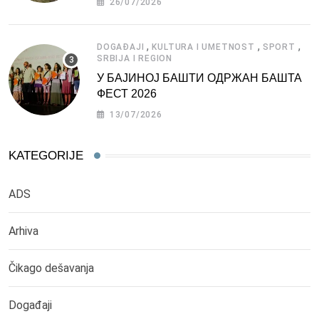
26/07/2026
,
,
,
DOGAĐAJI
KULTURA I UMETNOST
SPORT
SRBIJA I REGION
У БАЈИНОЈ БАШТИ ОДРЖАН БАШТА
ФЕСТ 2026
13/07/2026
KATEGORIJE
ADS
Arhiva
Čikago dešavanja
Događaji