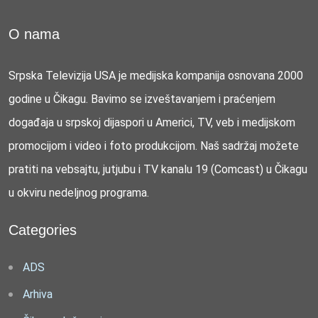
O nama
Srpska Televizija USA je medijska kompanija osnovana 2000
godine u Čikagu. Bavimo se izveštavanjem i praćenjem
događaja u srpskoj dijaspori u Americi, TV, veb i medijskom
promocijom i video i foto produkcijom. Naš sadržaj možete
pratiti na vebsajtu, jutjubu i TV kanalu 19 (Comcast) u Čikagu
u okviru nedeljnog programa.
Categories
ADS
Arhiva