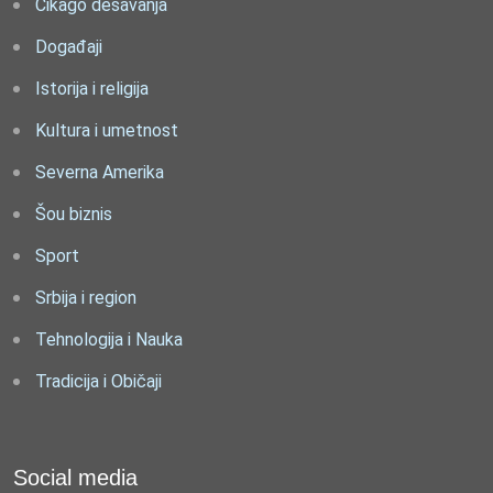
Čikago dešavanja
Događaji
Istorija i religija
Kultura i umetnost
Severna Amerika
Šou biznis
Sport
Srbija i region
Tehnologija i Nauka
Tradicija i Običaji
Social media