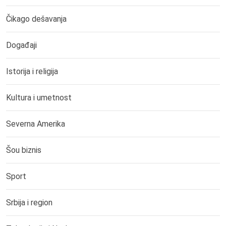
Čikago dešavanja
Događaji
Istorija i religija
Kultura i umetnost
Severna Amerika
Šou biznis
Sport
Srbija i region