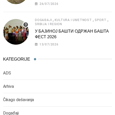
СРБИЈЕ
26/07/2026
,
,
,
DOGAĐAJI
KULTURA I UMETNOST
SPORT
SRBIJA I REGION
У БАЈИНОЈ БАШТИ ОДРЖАН БАШТА
ФЕСТ 2026
13/07/2026
KATEGORIJE
ADS
Arhiva
Čikago dešavanja
Događaji