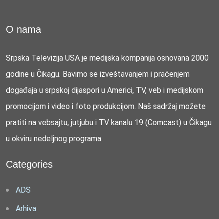
O nama
Srpska Televizija USA je medijska kompanija osnovana 2000
godine u Čikagu. Bavimo se izveštavanjem i praćenjem
događaja u srpskoj dijaspori u Americi, TV, veb i medijskom
promocijom i video i foto produkcijom. Naš sadržaj možete
pratiti na vebsajtu, jutjubu i TV kanalu 19 (Comcast) u Čikagu
u okviru nedeljnog programa.
Categories
ADS
Arhiva