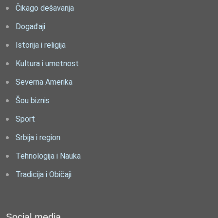
Čikago dešavanja
Događaji
Istorija i religija
Kultura i umetnost
Severna Amerika
Šou biznis
Sport
Srbija i region
Tehnologija i Nauka
Tradicija i Običaji
Social media