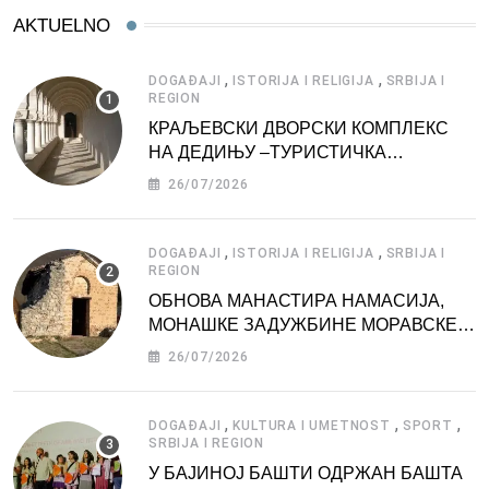
AKTUELNO
,
,
DOGAĐAJI
ISTORIJA I RELIGIJA
SRBIJA I
REGION
КРАЉЕВСКИ ДВОРСКИ КОМПЛЕКС
НА ДЕДИЊУ –ТУРИСТИЧКА
АТРАКЦИЈА
26/07/2026
,
,
DOGAĐAJI
ISTORIJA I RELIGIJA
SRBIJA I
REGION
ОБНОВА МАНАСТИРА НАМАСИЈА,
МОНАШКЕ ЗАДУЖБИНЕ МОРАВСКЕ
СРБИЈЕ
26/07/2026
,
,
,
DOGAĐAJI
KULTURA I UMETNOST
SPORT
SRBIJA I REGION
У БАЈИНОЈ БАШТИ ОДРЖАН БАШТА