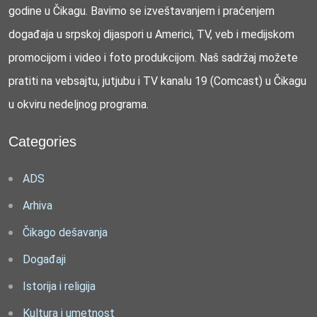
godine u Čikagu. Bavimo se izveštavanjem i praćenjem
događaja u srpskoj dijaspori u Americi, TV, veb i medijskom
promocijom i video i foto produkcijom. Naš sadržaj možete
pratiti na vebsajtu, jutjubu i TV kanalu 19 (Comcast) u Čikagu
u okviru nedeljnog programa.
Categories
ADS
Arhiva
Čikago dešavanja
Događaji
Istorija i religija
Kultura i umetnost