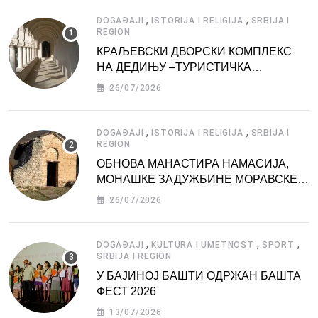
,
,
DOGAĐAJI
ISTORIJA I RELIGIJA
SRBIJA I
REGION
КРАЉЕВСКИ ДВОРСКИ КОМПЛЕКС
НА ДЕДИЊУ –ТУРИСТИЧКА
АТРАКЦИЈА
26/07/2026
,
,
DOGAĐAJI
ISTORIJA I RELIGIJA
SRBIJA I
REGION
ОБНОВА МАНАСТИРА НАМАСИЈА,
МОНАШКЕ ЗАДУЖБИНЕ МОРАВСКЕ
СРБИЈЕ
26/07/2026
,
,
,
DOGAĐAJI
KULTURA I UMETNOST
SPORT
SRBIJA I REGION
У БАЈИНОЈ БАШТИ ОДРЖАН БАШТА
ФЕСТ 2026
13/07/2026