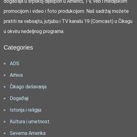
događaja u srpskoj dijaspori u Americi, TV, veb i medijskom
promocijom i video i foto produkcijom. Naš sadržaj možete
pratiti na vebsajtu, jutjubu i TV kanalu 19 (Comcast) u Čikagu
u okviru nedeljnog programa.
Categories
ADS
Arhiva
Čikago dešavanja
Događaji
Istorija i religija
Kultura i umetnost
Severna Amerika