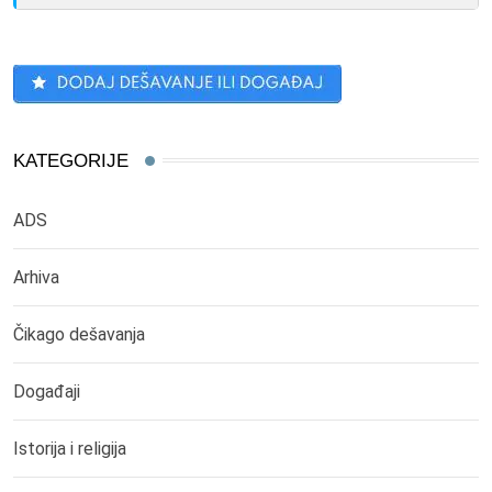
KATEGORIJE
ADS
Arhiva
Čikago dešavanja
Događaji
Istorija i religija