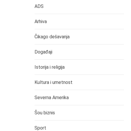
ADS
Arhiva
Čikago dešavanja
Događaji
Istorija i religija
Kultura i umetnost
Severna Amerika
Šou biznis
Sport