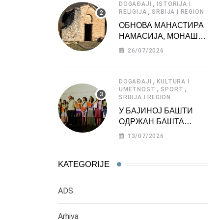
,
DOGAĐAJI
ISTORIJA I
,
RELIGIJA
SRBIJA I REGION
ОБНОВА МАНАСТИРА
НАМАСИЈА, МОНАШКЕ
ЗАДУЖБИНЕ
26/07/2026
МОРАВСКЕ СРБИЈЕ
,
DOGAĐAJI
KULTURA I
,
,
UMETNOST
SPORT
SRBIJA I REGION
У БАЈИНОЈ БАШТИ
ОДРЖАН БАШТА
ФЕСТ 2026
13/07/2026
KATEGORIJE
ADS
Arhiva