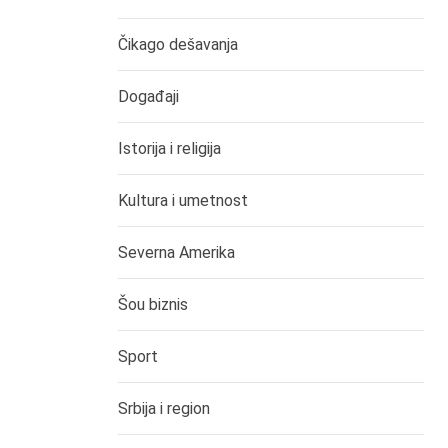
Čikago dešavanja
Događaji
Istorija i religija
Kultura i umetnost
Severna Amerika
Šou biznis
Sport
Srbija i region