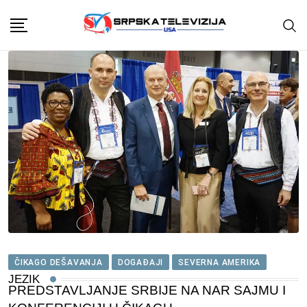
Skip
to
content
ČIKAGO DEŠAVANJA
DOGAĐAJI
SEVERNA AMERIKA
JEZIK
PREDSTAVLJANJE SRBIJE NA NAR SAJMU I