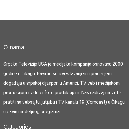
O nama
Srpska Televizija USA je medijska kompanija osnovana 2000
godine u Čikagu. Bavimo se izveštavanjem i praćenjem
događaja u srpskoj dijaspori u Americi, TV, veb i medijskom
promocijom i video i foto produkcijom. Naš sadržaj možete
pratiti na vebsajtu, jutjubu i TV kanalu 19 (Comcast) u Čikagu
u okviru nedeljnog programa.
Categories