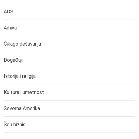
ADS
Arhiva
Čikago dešavanja
Događaji
Istorija i religija
Kultura i umetnost
Severna Amerika
Šou biznis