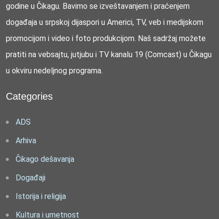
godine u Čikagu. Bavimo se izveštavanjem i praćenjem
događaja u srpskoj dijaspori u Americi, TV, veb i medijskom
promocijom i video i foto produkcijom. Naš sadržaj možete
pratiti na vebsajtu, jutjubu i TV kanalu 19 (Comcast) u Čikagu
u okviru nedeljnog programa.
Categories
ADS
Arhiva
Čikago dešavanja
Događaji
Istorija i religija
Kultura i umetnost