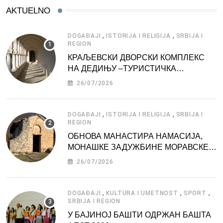
AKTUELNO
,
,
DOGAĐAJI
ISTORIJA I RELIGIJA
SRBIJA I
REGION
КРАЉЕВСКИ ДВОРСКИ КОМПЛЕКС
НА ДЕДИЊУ –ТУРИСТИЧКА
АТРАКЦИЈА
26/07/2026
,
,
DOGAĐAJI
ISTORIJA I RELIGIJA
SRBIJA I
REGION
ОБНОВА МАНАСТИРА НАМАСИЈА,
МОНАШКЕ ЗАДУЖБИНЕ МОРАВСКЕ
СРБИЈЕ
26/07/2026
,
,
,
DOGAĐAJI
KULTURA I UMETNOST
SPORT
SRBIJA I REGION
У БАЈИНОЈ БАШТИ ОДРЖАН БАШТА