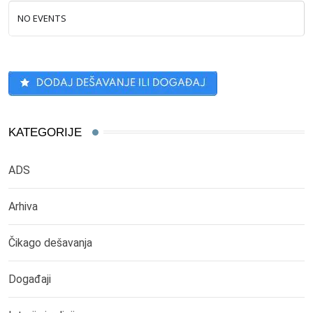
NO EVENTS
KATEGORIJE
ADS
Arhiva
Čikago dešavanja
Događaji