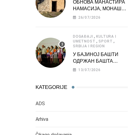
ОБНОВА МАНАСТИРА
НАМАСИЈА, МОНАШКЕ
ЗАДУЖБИНЕ
26/07/2026
МОРАВСКЕ СРБИЈЕ
,
DOGAĐAJI
KULTURA I
,
,
UMETNOST
SPORT
SRBIJA I REGION
У БАЈИНОЈ БАШТИ
ОДРЖАН БАШТА
ФЕСТ 2026
13/07/2026
KATEGORIJE
ADS
Arhiva
Čikago dešavanja