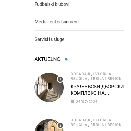
Fudbalski klubovi
Mediji i entertainment
Servisi i usluge
AKTUELNO
,
DOGAĐAJI
ISTORIJA I
,
RELIGIJA
SRBIJA I REGION
КРАЉЕВСКИ ДВОРСКИ
КОМПЛЕКС НА
ДЕДИЊУ –
26/07/2026
ТУРИСТИЧКА
АТРАКЦИЈА
,
DOGAĐAJI
ISTORIJA I
,
RELIGIJA
SRBIJA I REGION