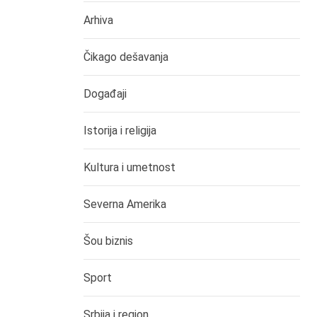
Arhiva
Čikago dešavanja
Događaji
Istorija i religija
Kultura i umetnost
Severna Amerika
Šou biznis
Sport
Srbija i region