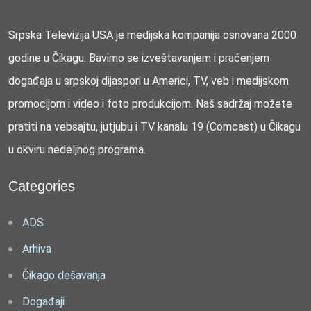
Srpska Televizija USA je medijska kompanija osnovana 2000
godine u Čikagu. Bavimo se izveštavanjem i praćenjem
događaja u srpskoj dijaspori u Americi, TV, veb i medijskom
promocijom i video i foto produkcijom. Naš sadržaj možete
pratiti na vebsajtu, jutjubu i TV kanalu 19 (Comcast) u Čikagu
u okviru nedeljnog programa.
Categories
ADS
Arhiva
Čikago dešavanja
Događaji