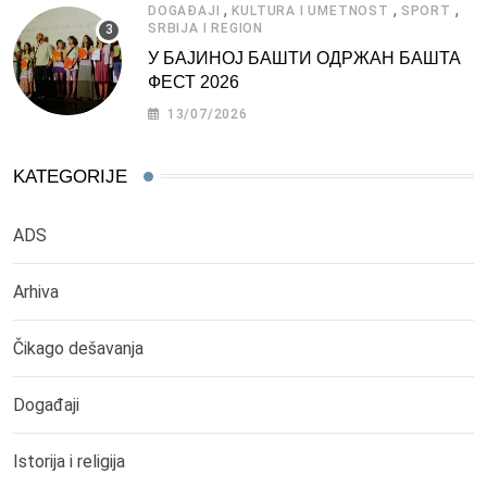
,
,
,
DOGAĐAJI
KULTURA I UMETNOST
SPORT
SRBIJA I REGION
У БАЈИНОЈ БАШТИ ОДРЖАН БАШТА
ФЕСТ 2026
13/07/2026
KATEGORIJE
ADS
Arhiva
Čikago dešavanja
Događaji
Istorija i religija