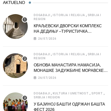
AKTUELNO
,
,
DOGAĐAJI
ISTORIJA I RELIGIJA
SRBIJA I
REGION
КРАЉЕВСКИ ДВОРСКИ КОМПЛЕКС
НА ДЕДИЊУ –ТУРИСТИЧКА
АТРАКЦИЈА
26/07/2026
,
,
DOGAĐAJI
ISTORIJA I RELIGIJA
SRBIJA I
REGION
ОБНОВА МАНАСТИРА НАМАСИЈА,
МОНАШКЕ ЗАДУЖБИНЕ МОРАВСКЕ
СРБИЈЕ
26/07/2026
,
,
,
DOGAĐAJI
KULTURA I UMETNOST
SPORT
SRBIJA I REGION
У БАЈИНОЈ БАШТИ ОДРЖАН БАШТА
ФЕСТ 2026