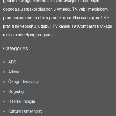
godine u Čikagu. Bavimo se izveštavanjem i praćenjem
događaja u srpskoj dijaspori u Americi, TV, veb i medijskom
promocijom i video i foto produkcijom. Naš sadržaj možete
pratiti na vebsajtu, jutjubu i TV kanalu 19 (Comcast) u Čikagu
u okviru nedeljnog programa.
Categories
ADS
Arhiva
Čikago dešavanja
Događaji
Istorija i religija
Kultura i umetnost