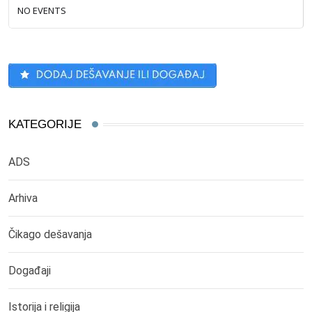
NO EVENTS
KATEGORIJE
ADS
Arhiva
Čikago dešavanja
Događaji
Istorija i religija