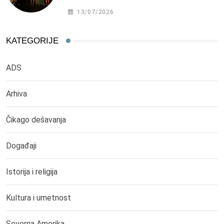
13/07/2026
KATEGORIJE
ADS
Arhiva
Čikago dešavanja
Događaji
Istorija i religija
Kultura i umetnost
Severna Amerika