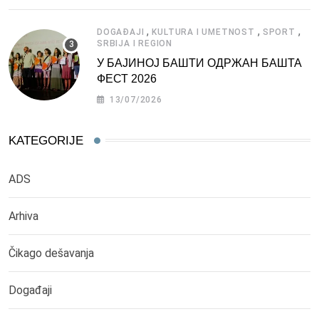
,
,
,
DOGAĐAJI
KULTURA I UMETNOST
SPORT
SRBIJA I REGION
У БАЈИНОЈ БАШТИ ОДРЖАН БАШТА
ФЕСТ 2026
13/07/2026
KATEGORIJE
ADS
Arhiva
Čikago dešavanja
Događaji