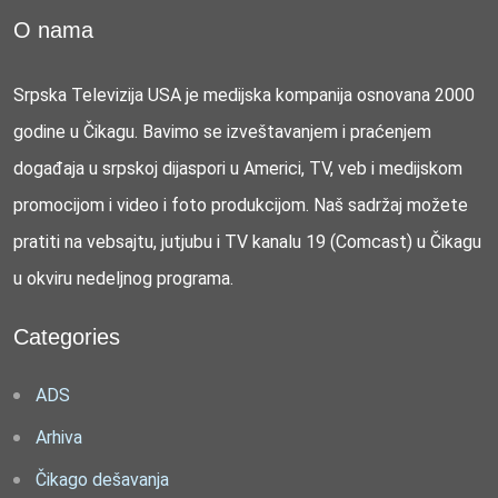
O nama
Srpska Televizija USA je medijska kompanija osnovana 2000
godine u Čikagu. Bavimo se izveštavanjem i praćenjem
događaja u srpskoj dijaspori u Americi, TV, veb i medijskom
promocijom i video i foto produkcijom. Naš sadržaj možete
pratiti na vebsajtu, jutjubu i TV kanalu 19 (Comcast) u Čikagu
u okviru nedeljnog programa.
Categories
ADS
Arhiva
Čikago dešavanja