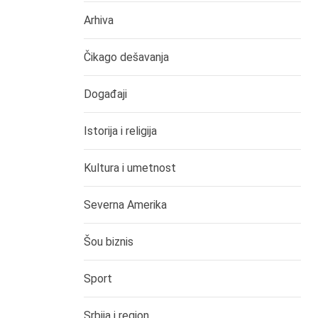
Arhiva
Čikago dešavanja
Događaji
Istorija i religija
Kultura i umetnost
Severna Amerika
Šou biznis
Sport
Srbija i region