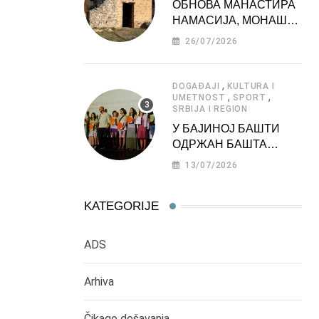
ОБНОВА МАНАСТИРА
НАМАСИЈА, МОНАШКЕ
ЗАДУЖБИНЕ
26/07/2026
МОРАВСКЕ СРБИЈЕ
,
DOGAĐAJI
KULTURA I
,
,
UMETNOST
SPORT
SRBIJA I REGION
У БАЈИНОЈ БАШТИ
ОДРЖАН БАШТА
ФЕСТ 2026
13/07/2026
KATEGORIJE
ADS
Arhiva
Čikago dešavanja