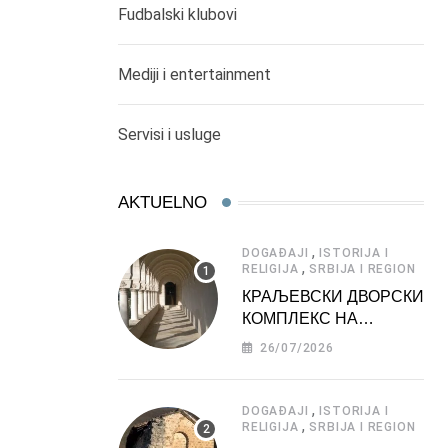
Fudbalski klubovi
Mediji i entertainment
Servisi i usluge
AKTUELNO
,
DOGAĐAJI
ISTORIJA I
,
RELIGIJA
SRBIJA I REGION
КРАЉЕВСКИ ДВОРСКИ
КОМПЛЕКС НА
ДЕДИЊУ –
26/07/2026
ТУРИСТИЧКА
АТРАКЦИЈА
,
DOGAĐAJI
ISTORIJA I
,
RELIGIJA
SRBIJA I REGION