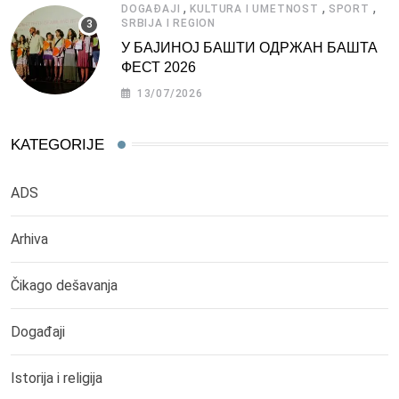
,
,
,
DOGAĐAJI
KULTURA I UMETNOST
SPORT
SRBIJA I REGION
У БАЈИНОЈ БАШТИ ОДРЖАН БАШТА
ФЕСТ 2026
13/07/2026
KATEGORIJE
ADS
Arhiva
Čikago dešavanja
Događaji
Istorija i religija