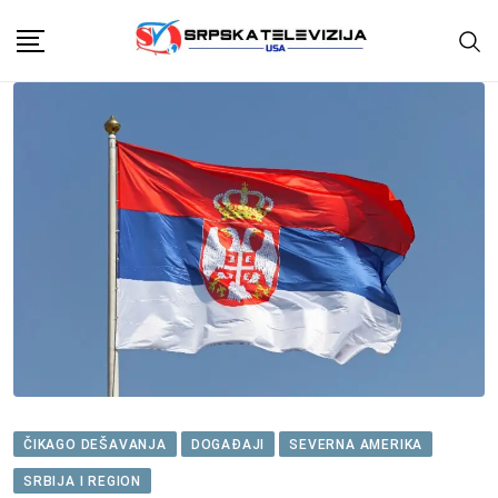
Skip
to
content
ČIKAGO DEŠAVANJA
DOGAĐAJI
SEVERNA AMERIKA
SRBIJA I REGION