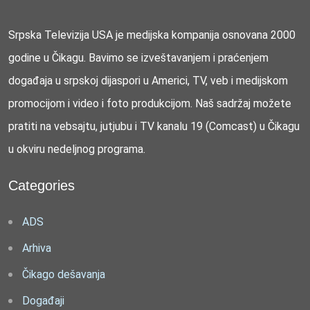
Srpska Televizija USA je medijska kompanija osnovana 2000
godine u Čikagu. Bavimo se izveštavanjem i praćenjem
događaja u srpskoj dijaspori u Americi, TV, veb i medijskom
promocijom i video i foto produkcijom. Naš sadržaj možete
pratiti na vebsajtu, jutjubu i TV kanalu 19 (Comcast) u Čikagu
u okviru nedeljnog programa.
Categories
ADS
Arhiva
Čikago dešavanja
Događaji