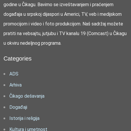
godine u Čikagu. Bavimo se izveštavanjem i praćenjem
događaja u srpskoj dijaspori u Americi, TV, veb i medijskom
promocijom i video i foto produkcijom. Naš sadržaj možete
pratiti na vebsajtu, jutjubu i TV kanalu 19 (Comcast) u Čikagu
u okviru nedeljnog programa.
Categories
ADS
Arhiva
Čikago dešavanja
Događaji
Istorija i religija
Kultura i umetnost