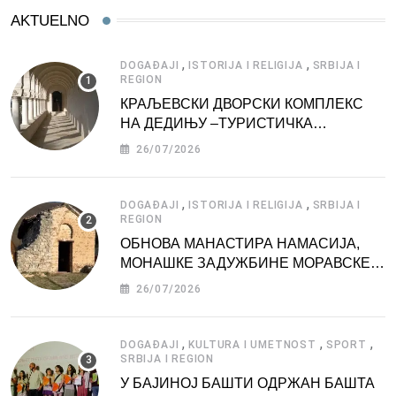
AKTUELNO
,
,
DOGAĐAJI
ISTORIJA I RELIGIJA
SRBIJA I
REGION
КРАЉЕВСКИ ДВОРСКИ КОМПЛЕКС
НА ДЕДИЊУ –ТУРИСТИЧКА
АТРАКЦИЈА
26/07/2026
,
,
DOGAĐAJI
ISTORIJA I RELIGIJA
SRBIJA I
REGION
ОБНОВА МАНАСТИРА НАМАСИЈА,
МОНАШКЕ ЗАДУЖБИНЕ МОРАВСКЕ
СРБИЈЕ
26/07/2026
,
,
,
DOGAĐAJI
KULTURA I UMETNOST
SPORT
SRBIJA I REGION
У БАЈИНОЈ БАШТИ ОДРЖАН БАШТА