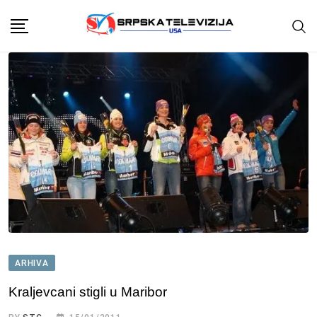
Skip
to
content
ARHIVA
Kraljevcani stigli u Maribor