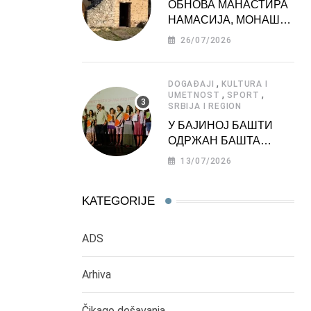
ОБНОВА МАНАСТИРА
НАМАСИЈА, МОНАШКЕ
ЗАДУЖБИНЕ
26/07/2026
МОРАВСКЕ СРБИЈЕ
,
DOGAĐAJI
KULTURA I
,
,
UMETNOST
SPORT
SRBIJA I REGION
У БАЈИНОЈ БАШТИ
ОДРЖАН БАШТА
ФЕСТ 2026
13/07/2026
KATEGORIJE
ADS
Arhiva
Čikago dešavanja