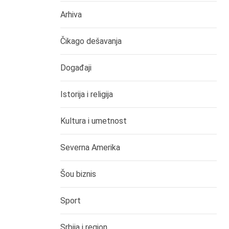
Arhiva
Čikago dešavanja
Događaji
Istorija i religija
Kultura i umetnost
Severna Amerika
Šou biznis
Sport
Srbija i region