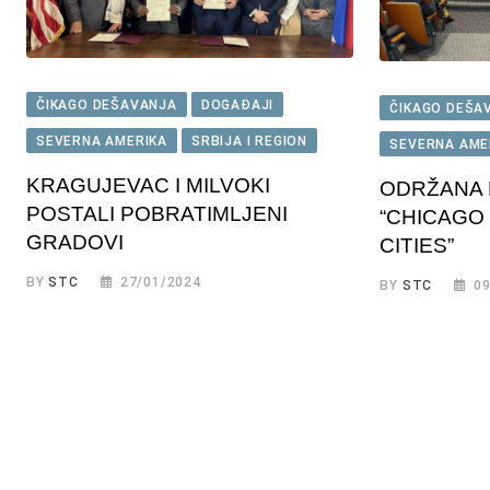
ČIKAGO DEŠAVANJA
DOGAĐAJI
ČIKAGO DEŠA
SEVERNA AMERIKA
SRBIJA I REGION
SEVERNA AME
KRAGUJEVAC I MILVOKI
ODRŽANA 
POSTALI POBRATIMLJENI
“CHICAGO
GRADOVI
CITIES”
BY
STC
27/01/2024
BY
STC
09