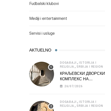
Fudbalski klubovi
Mediji i entertainment
Servisi i usluge
AKTUELNO
,
DOGAĐAJI
ISTORIJA I
,
RELIGIJA
SRBIJA I REGION
КРАЉЕВСКИ ДВОРСКИ
КОМПЛЕКС НА
ДЕДИЊУ –
26/07/2026
ТУРИСТИЧКА
АТРАКЦИЈА
,
DOGAĐAJI
ISTORIJA I
,
RELIGIJA
SRBIJA I REGION