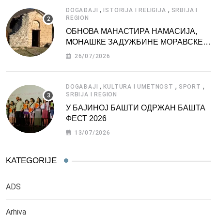
,
,
DOGAĐAJI
ISTORIJA I RELIGIJA
SRBIJA I
REGION
ОБНОВА МАНАСТИРА НАМАСИЈА,
МОНАШКЕ ЗАДУЖБИНЕ МОРАВСКЕ
СРБИЈЕ
26/07/2026
,
,
,
DOGAĐAJI
KULTURA I UMETNOST
SPORT
SRBIJA I REGION
У БАЈИНОЈ БАШТИ ОДРЖАН БАШТА
ФЕСТ 2026
13/07/2026
KATEGORIJE
ADS
Arhiva