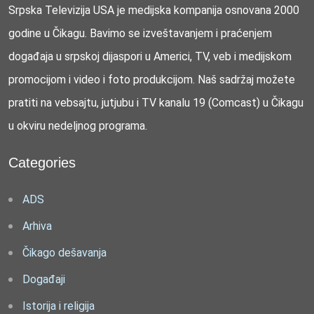
Srpska Televizija USA je medijska kompanija osnovana 2000
godine u Čikagu. Bavimo se izveštavanjem i praćenjem
događaja u srpskoj dijaspori u Americi, TV, veb i medijskom
promocijom i video i foto produkcijom. Naš sadržaj možete
pratiti na vebsajtu, jutjubu i TV kanalu 19 (Comcast) u Čikagu
u okviru nedeljnog programa.
Categories
ADS
Arhiva
Čikago dešavanja
Događaji
Istorija i religija