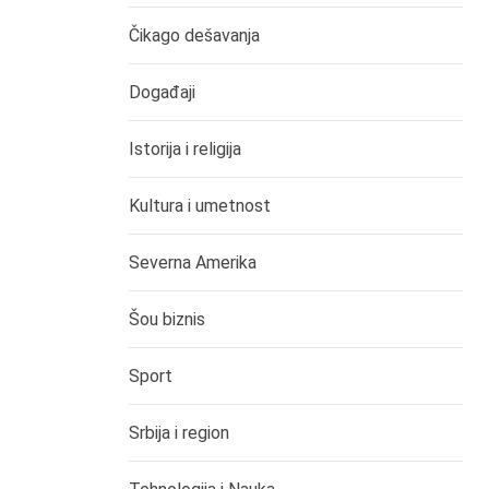
Čikago dešavanja
Događaji
Istorija i religija
Kultura i umetnost
Severna Amerika
Šou biznis
Sport
Srbija i region