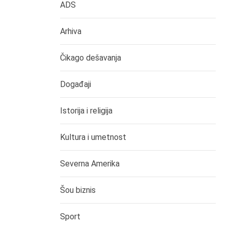
ADS
Arhiva
Čikago dešavanja
Događaji
Istorija i religija
Kultura i umetnost
Severna Amerika
Šou biznis
Sport