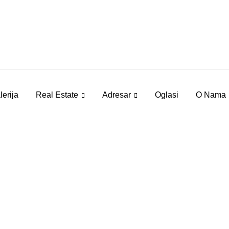
lerija
Real Estate
Adresar
Oglasi
O Nama