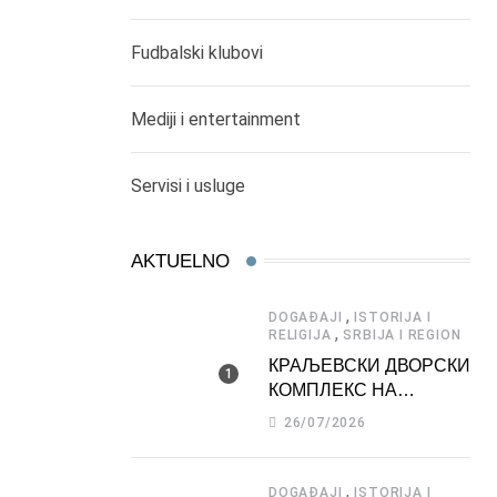
Fudbalski klubovi
Mediji i entertainment
Servisi i usluge
AKTUELNO
,
DOGAĐAJI
ISTORIJA I
,
RELIGIJA
SRBIJA I REGION
КРАЉЕВСКИ ДВОРСКИ
КОМПЛЕКС НА
ДЕДИЊУ –
26/07/2026
ТУРИСТИЧКА
АТРАКЦИЈА
,
DOGAĐAJI
ISTORIJA I