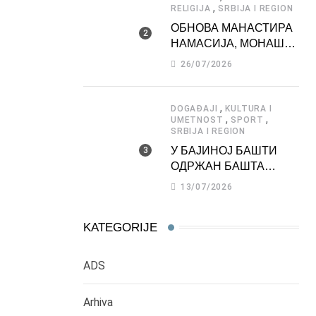
,
RELIGIJA
SRBIJA I REGION
ОБНОВА МАНАСТИРА
НАМАСИЈА, МОНАШКЕ
ЗАДУЖБИНЕ
26/07/2026
МОРАВСКЕ СРБИЈЕ
,
DOGAĐAJI
KULTURA I
,
,
UMETNOST
SPORT
SRBIJA I REGION
У БАЈИНОЈ БАШТИ
ОДРЖАН БАШТА
ФЕСТ 2026
13/07/2026
KATEGORIJE
ADS
Arhiva