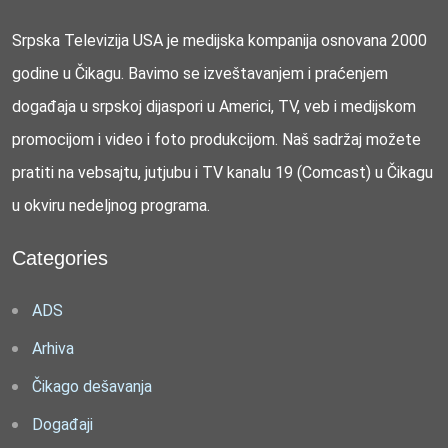
Srpska Televizija USA je medijska kompanija osnovana 2000
godine u Čikagu. Bavimo se izveštavanjem i praćenjem
događaja u srpskoj dijaspori u Americi, TV, veb i medijskom
promocijom i video i foto produkcijom. Naš sadržaj možete
pratiti na vebsajtu, jutjubu i TV kanalu 19 (Comcast) u Čikagu
u okviru nedeljnog programa.
Categories
ADS
Arhiva
Čikago dešavanja
Događaji