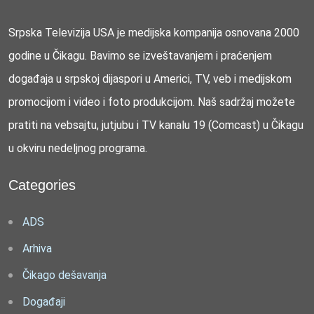
Srpska Televizija USA je medijska kompanija osnovana 2000
godine u Čikagu. Bavimo se izveštavanjem i praćenjem
događaja u srpskoj dijaspori u Americi, TV, veb i medijskom
promocijom i video i foto produkcijom. Naš sadržaj možete
pratiti na vebsajtu, jutjubu i TV kanalu 19 (Comcast) u Čikagu
u okviru nedeljnog programa.
Categories
ADS
Arhiva
Čikago dešavanja
Događaji