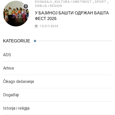
,
,
,
DOGAĐAJI
KULTURA I UMETNOST
SPORT
SRBIJA I REGION
У БАЈИНОЈ БАШТИ ОДРЖАН БАШТА
ФЕСТ 2026
13/07/2026
KATEGORIJE
ADS
Arhiva
Čikago dešavanja
Događaji
Istorija i religija