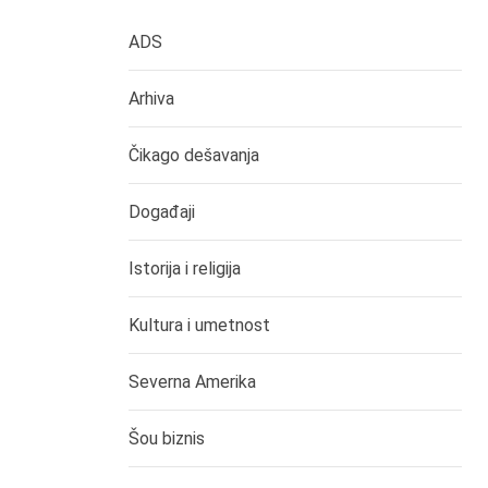
ADS
Arhiva
Čikago dešavanja
Događaji
Istorija i religija
Kultura i umetnost
Severna Amerika
Šou biznis