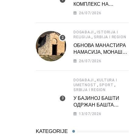
КОМПЛЕКС НА
ДЕДИЊУ –
26/07/2026
ТУРИСТИЧКА
АТРАКЦИЈА
,
DOGAĐAJI
ISTORIJA I
,
RELIGIJA
SRBIJA I REGION
ОБНОВА МАНАСТИРА
НАМАСИЈА, МОНАШКЕ
ЗАДУЖБИНЕ
26/07/2026
МОРАВСКЕ СРБИЈЕ
,
DOGAĐAJI
KULTURA I
,
,
UMETNOST
SPORT
SRBIJA I REGION
У БАЈИНОЈ БАШТИ
ОДРЖАН БАШТА
ФЕСТ 2026
13/07/2026
KATEGORIJE