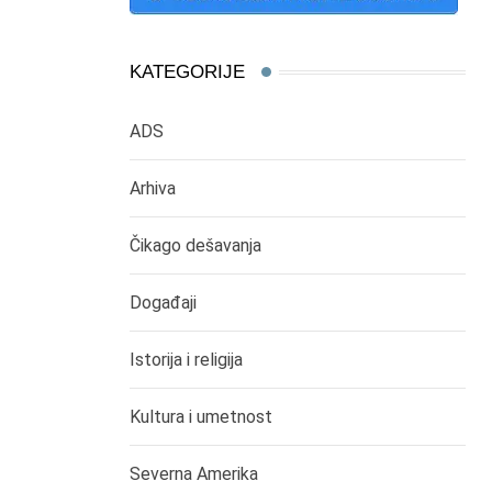
KATEGORIJE
ADS
Arhiva
Čikago dešavanja
Događaji
Istorija i religija
Kultura i umetnost
Severna Amerika