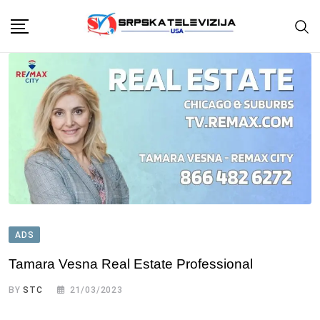
Skip
to
content
ADS
Tamara Vesna Real Estate Professional
BY
STC
21/03/2023