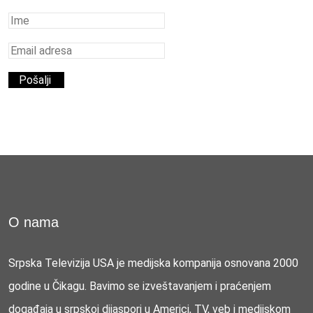
O nama
Srpska Televizija USA je medijska kompanija osnovana 2000
godine u Čikagu. Bavimo se izveštavanjem i praćenjem
događaja u srpskoj dijaspori u Americi, TV, veb i medijskom