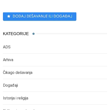
KATEGORIJE
ADS
Arhiva
Čikago dešavanja
Događaji
Istorija i religija