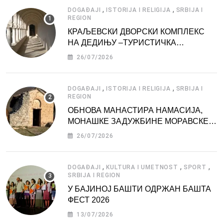
,
,
DOGAĐAJI
ISTORIJA I RELIGIJA
SRBIJA I
REGION
КРАЉЕВСКИ ДВОРСКИ КОМПЛЕКС
НА ДЕДИЊУ –ТУРИСТИЧКА
АТРАКЦИЈА
26/07/2026
,
,
DOGAĐAJI
ISTORIJA I RELIGIJA
SRBIJA I
REGION
ОБНОВА МАНАСТИРА НАМАСИЈА,
МОНАШКЕ ЗАДУЖБИНЕ МОРАВСКЕ
СРБИЈЕ
26/07/2026
,
,
,
DOGAĐAJI
KULTURA I UMETNOST
SPORT
SRBIJA I REGION
У БАЈИНОЈ БАШТИ ОДРЖАН БАШТА
ФЕСТ 2026
13/07/2026