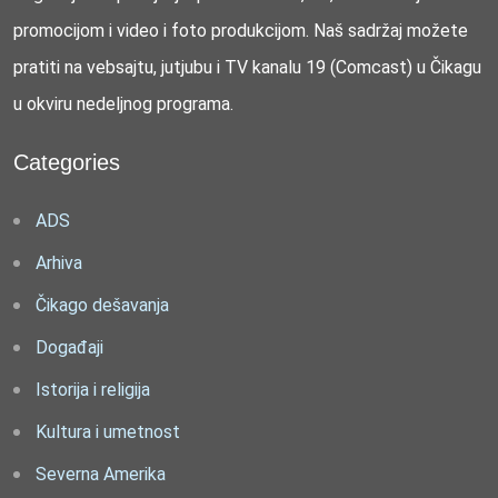
promocijom i video i foto produkcijom. Naš sadržaj možete
pratiti na vebsajtu, jutjubu i TV kanalu 19 (Comcast) u Čikagu
u okviru nedeljnog programa.
Categories
ADS
Arhiva
Čikago dešavanja
Događaji
Istorija i religija
Kultura i umetnost
Severna Amerika