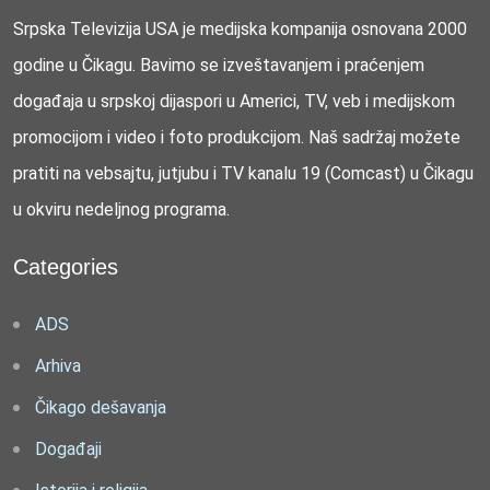
Srpska Televizija USA je medijska kompanija osnovana 2000
godine u Čikagu. Bavimo se izveštavanjem i praćenjem
događaja u srpskoj dijaspori u Americi, TV, veb i medijskom
promocijom i video i foto produkcijom. Naš sadržaj možete
pratiti na vebsajtu, jutjubu i TV kanalu 19 (Comcast) u Čikagu
u okviru nedeljnog programa.
Categories
ADS
Arhiva
Čikago dešavanja
Događaji