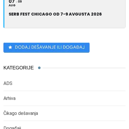
07
09
AUG
SERB FEST CHICAGO OD 7-9 AVGUSTA 2026
KATEGORIJE
ADS
Arhiva
Čikago dešavanja
Događaji