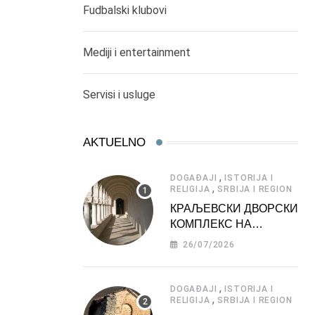
Fudbalski klubovi
Mediji i entertainment
Servisi i usluge
AKTUELNO
,
DOGAĐAJI
ISTORIJA I
,
RELIGIJA
SRBIJA I REGION
КРАЉЕВСКИ ДВОРСКИ
КОМПЛЕКС НА
ДЕДИЊУ –
26/07/2026
ТУРИСТИЧКА
АТРАКЦИЈА
,
DOGAĐAJI
ISTORIJA I
,
RELIGIJA
SRBIJA I REGION