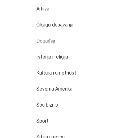
Arhiva
Čikago dešavanja
Događaji
Istorija i religija
Kultura i umetnost
Severna Amerika
Šou biznis
Sport
Srbija i region