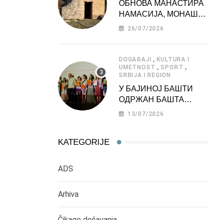
ОБНОВА МАНАСТИРА
НАМАСИЈА, МОНАШКЕ
ЗАДУЖБИНЕ
26/07/2026
МОРАВСКЕ СРБИЈЕ
,
DOGAĐAJI
KULTURA I
,
,
UMETNOST
SPORT
SRBIJA I REGION
У БАЈИНОЈ БАШТИ
ОДРЖАН БАШТА
ФЕСТ 2026
13/07/2026
KATEGORIJE
ADS
Arhiva
Čikago dešavanja