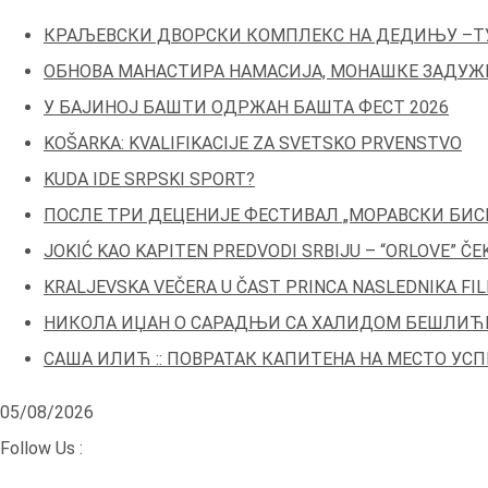
Skip
КРАЉЕВСКИ ДВОРСКИ КОМПЛЕКС НА ДЕДИЊУ –Т
to
ОБНОВА МАНАСТИРА НАМАСИЈА, МОНАШКЕ ЗАДУЖ
content
У БАЈИНОЈ БАШТИ ОДРЖАН БАШТА ФЕСТ 2026
KOŠARKA: KVALIFIKACIJE ZA SVETSKO PRVENSTVO
KUDA IDE SRPSKI SPORT?
ПОСЛЕ ТРИ ДЕЦЕНИЈЕ ФЕСТИВАЛ „МОРАВСКИ БИС
JOKIĆ KAO KAPITEN PREDVODI SRBIJU – “ORLOVE” Č
KRALJEVSKA VEČERA U ČAST PRINCA NASLEDNIKA FIL
НИКОЛА ИЏАН О САРАДЊИ СА ХАЛИДОМ БЕШЛИЋ
САША ИЛИЋ :: ПОВРАТАК КАПИТЕНА НА МЕСТО УСП
05/08/2026
Follow Us :