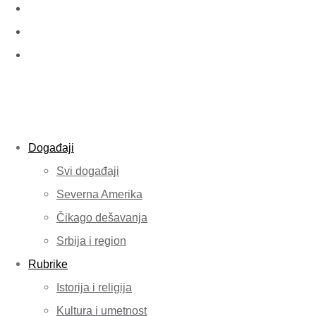
Događaji
Svi događaji
Severna Amerika
Čikago dešavanja
Srbija i region
Rubrike
Istorija i religija
Kultura i umetnost