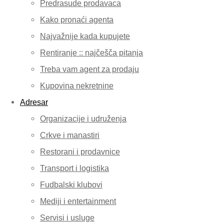
Predrasude prodavaca
Kako pronaći agenta
Najvažnije kada kupujete
Rentiranje :: najčešča pitanja
Treba vam agent za prodaju
Kupovina nekretnine
Adresar
Organizacije i udruženja
Crkve i manastiri
Restorani i prodavnice
Transport i logistika
Fudbalski klubovi
Mediji i entertainment
Servisi i usluge