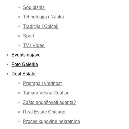
Šou biznis
Tehnologija i Nauka
Tradicija i Običaji
Sport
TV i Video
Events najave
Foto Galerija
Real Estate
Pretraga i vrednost
Tamara Vesna Realtor
Zašto angažovati agenta?
Real Estate Chicago
Proces kupovine nekretnina