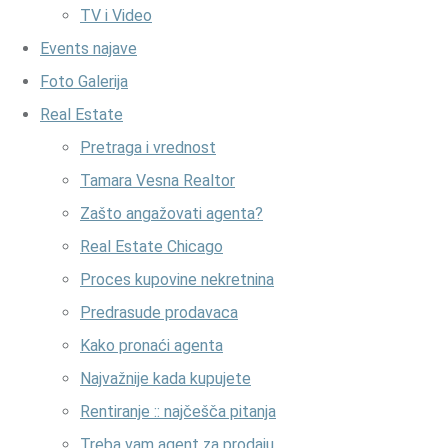
TV i Video
Events najave
Foto Galerija
Real Estate
Pretraga i vrednost
Tamara Vesna Realtor
Zašto angažovati agenta?
Real Estate Chicago
Proces kupovine nekretnina
Predrasude prodavaca
Kako pronaći agenta
Najvažnije kada kupujete
Rentiranje :: najčešča pitanja
Treba vam agent za prodaju