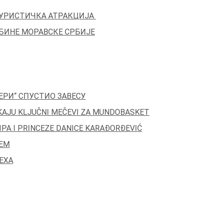
УРИСТИЧКА АТРАКЦИЈА
БИНЕ МОРАВСКЕ СРБИЈЕ
ЕРИ“ СПУСТИО ЗАВЕСУ
EKAJU KLJUČNI MEČEVI ZA MUNDOBASKET
IPA I PRINCEZE DANICE KARAĐORĐEVIĆ
ЕМ
ЕХА