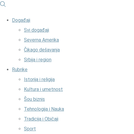
Događaji
Svi događaji
Severna Amerika
Čikago dešavanja
Srbija i region
Rubrike
Istorija i religija
Kultura i umetnost
Šou biznis
Tehnologija i Nauka
Tradicija i Običaji
Sport