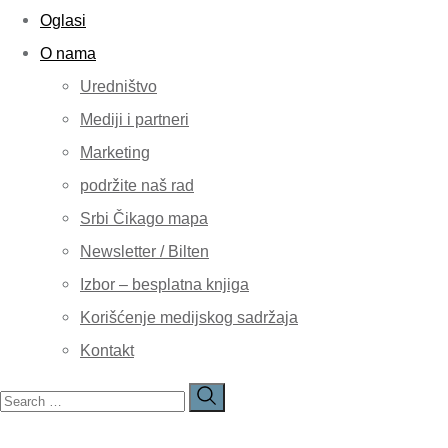
Oglasi
O nama
Uredništvo
Mediji i partneri
Marketing
podržite naš rad
Srbi Čikago mapa
Newsletter / Bilten
Izbor – besplatna knjiga
Korišćenje medijskog sadržaja
Kontakt