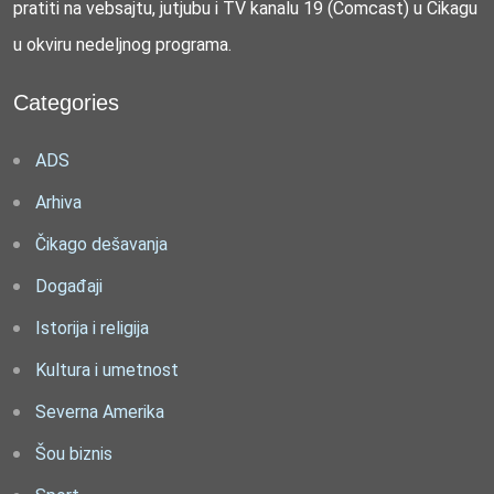
pratiti na vebsajtu, jutjubu i TV kanalu 19 (Comcast) u Čikagu
u okviru nedeljnog programa.
Categories
ADS
Arhiva
Čikago dešavanja
Događaji
Istorija i religija
Kultura i umetnost
Severna Amerika
Šou biznis